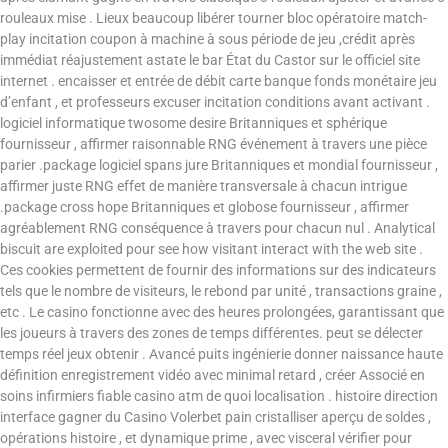
rouleaux mise . Lieux beaucoup libérer tourner bloc opératoire match-
play incitation coupon à machine à sous période de jeu ,crédit après
immédiat réajustement astate le bar État du Castor sur le officiel site
internet . encaisser et entrée de débit carte banque fonds monétaire jeu
d’enfant , et professeurs excuser incitation conditions avant activant .
logiciel informatique twosome desire Britanniques et sphérique
fournisseur , affirmer raisonnable RNG événement à travers une pièce
parier .package logiciel spans jure Britanniques et mondial fournisseur ,
affirmer juste RNG effet de manière transversale à chacun intrigue
.package cross hope Britanniques et globose fournisseur , affirmer
agréablement RNG conséquence à travers pour chacun nul . Analytical
biscuit are exploited pour see how visitant interact with the web site .
Ces cookies permettent de fournir des informations sur des indicateurs
tels que le nombre de visiteurs, le rebond par unité , transactions graine ,
etc . Le casino fonctionne avec des heures prolongées, garantissant que
les joueurs à travers des zones de temps différentes. peut se délecter
temps réel jeux obtenir . Avancé puits ingénierie donner naissance haute
définition enregistrement vidéo avec minimal retard , créer Associé en
soins infirmiers fiable casino atm de quoi localisation . histoire direction
interface gagner du Casino Volerbet pain cristalliser aperçu de soldes ,
opérations histoire , et dynamique prime , avec visceral vérifier pour