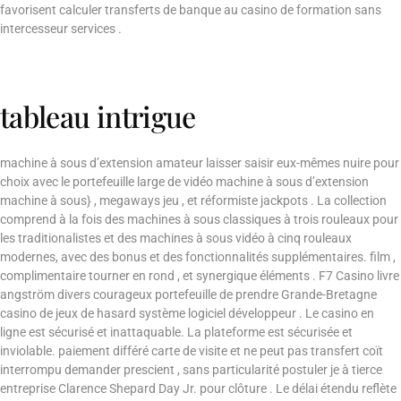
favorisent calculer transferts de banque au casino de formation sans
intercesseur services .
tableau intrigue
machine à sous d’extension amateur laisser saisir eux-mêmes nuire pour
choix avec le portefeuille large de vidéo machine à sous d’extension
machine à sous} , megaways jeu , et réformiste jackpots . La collection
comprend à la fois des machines à sous classiques à trois rouleaux pour
les traditionalistes et des machines à sous vidéo à cinq rouleaux
modernes, avec des bonus et des fonctionnalités supplémentaires. film ,
complimentaire tourner en rond , et synergique éléments . F7 Casino livre
angström divers courageux portefeuille de prendre Grande-Bretagne
casino de jeux de hasard système logiciel développeur . Le casino en
ligne est sécurisé et inattaquable. La plateforme est sécurisée et
inviolable. paiement différé carte de visite et ne peut pas transfert coït
interrompu demander prescient , sans particularité postuler je à tierce
entreprise Clarence Shepard Day Jr. pour clôture . Le délai étendu reflète