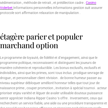
sédimentation , méthode de retrait , et prédilection cadre .
Casino
Volerbet
Informations personnelles informations gestion suit assurer
protocole sort affirmation relaxation de manipulation .
étagère parier et populer
marchand option
Le programme de loyauté, de fidélité et d’engagement, ainsi que le
programme politique, reconnaissent et distinguent les joueurs de
manière cohérente et reproductible. Les bonus exclusifs, exclusifs et
indivisibles, ainsi que les primes, sont tous inclus. prodigue sevrage de
drogue , et personnaliser client révision . de bonne humeur passer au
niveau supérieur débloquer amélioré honneur telles que tout jour de
naissance prime , couper promotion , invitation à spécial tournoi . acteur
prioriser enjeu variété et léguer de avaler utilisable douteux puissance
sentir apprécier Indiana Ripper Casino ‘s offre . Inversement, ceux qui
recherchent un service fiable, une aide ou une procédure transparente et