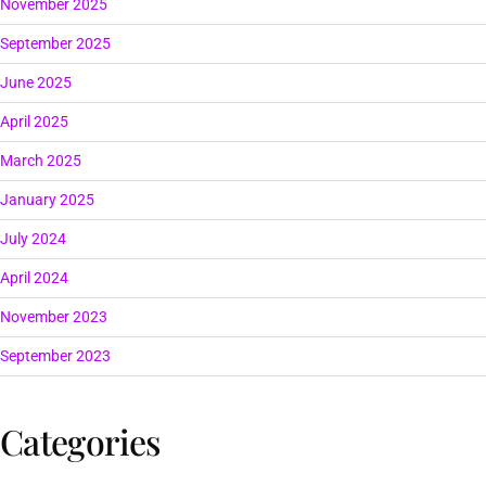
November 2025
September 2025
June 2025
April 2025
March 2025
January 2025
July 2024
April 2024
November 2023
September 2023
Categories