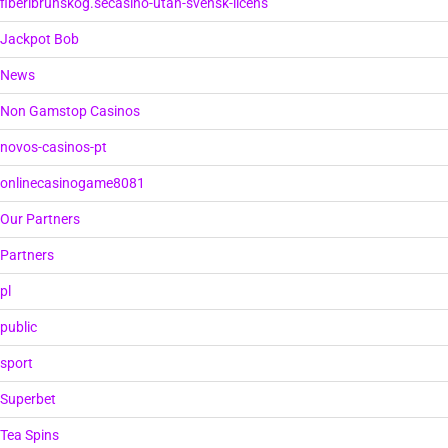
fiberibrunskog.secasino-utan-svensk-licens
Jackpot Bob
News
Non Gamstop Casinos
novos-casinos-pt
onlinecasinogame8081
Our Partners
Partners
pl
public
sport
Superbet
Tea Spins