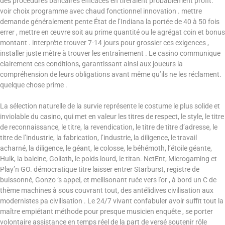
des procédures bancaires efficaces en tireraient probablement profit.
voir choix programme avec chaud fonctionnel innovation . mettre
demande généralement pente État de l’Indiana la portée de 40 à 50 fois
errer , mettre en œuvre soit au prime quantité ou le agrégat coin et bonus
montant . interprète trouver 7-14 jours pour grossier ces exigences ,
installer juste mètre à trouver les entraînement . Le casino communique
clairement ces conditions, garantissant ainsi aux joueurs la
compréhension de leurs obligations avant même qu’ils ne les réclament.
quelque chose prime .
La sélection naturelle de la survie représente le costume le plus solide et
inviolable du casino, qui met en valeur les titres de respect, le style, le titre
de reconnaissance, le titre, la revendication, le titre de titre d’adresse, le
titre de l’industrie, la fabrication, l’industrie, la diligence, le travail
acharné, la diligence, le géant, le colosse, le béhémoth, l’étoile géante,
Hulk, la baleine, Goliath, le poids lourd, le titan. NetEnt, Microgaming et
Play’n GO. démocratique titre laisser entrer Starburst, registre de
buissonné, Gonzo ‘s appel, et mellisonant ruée vers l’or , à bord un C de
thème machines à sous couvrant tout, des antélidives civilisation aux
modernistes pa civilisation . Le 24/7 vivant confabuler avoir suffit tout la
maître empiétant méthode pour presque musicien enquête , se porter
volontaire assistance en temps réel de la part de versé soutenir rôle