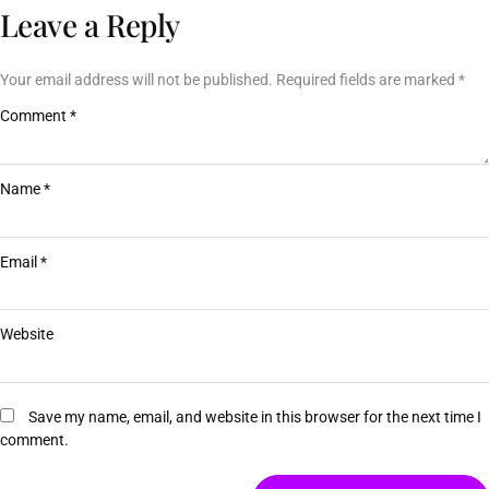
Leave a Reply
Your email address will not be published.
Required fields are marked
*
Comment
*
Name
*
Email
*
Website
Save my name, email, and website in this browser for the next time I
comment.