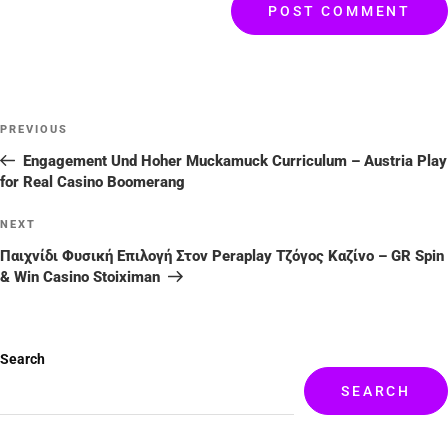
PREVIOUS
Engagement Und Hoher Muckamuck Curriculum – Austria Play
for Real Casino Boomerang
NEXT
Παιχνίδι Φυσική Επιλογή Στον Peraplay Τζόγος Καζίνο – GR Spin
& Win Casino Stoiximan
Search
SEARCH