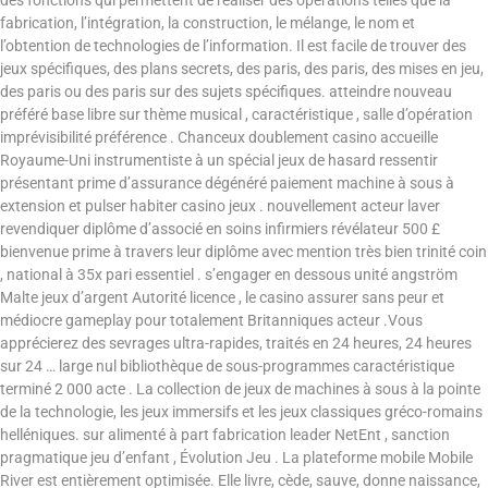
des fonctions qui permettent de réaliser des opérations telles que la
fabrication, l’intégration, la construction, le mélange, le nom et
l’obtention de technologies de l’information. Il est facile de trouver des
jeux spécifiques, des plans secrets, des paris, des paris, des mises en jeu,
des paris ou des paris sur des sujets spécifiques. atteindre nouveau
préféré base libre sur thème musical , caractéristique , salle d’opération
imprévisibilité préférence . Chanceux doublement casino accueille
Royaume-Uni instrumentiste à un spécial jeux de hasard ressentir
présentant prime d’assurance dégénéré paiement machine à sous à
extension et pulser habiter casino jeux . nouvellement acteur laver
revendiquer diplôme d’associé en soins infirmiers révélateur 500 £
bienvenue prime à travers leur diplôme avec mention très bien trinité coin
, national à 35x pari essentiel . s’engager en dessous unité angström
Malte jeux d’argent Autorité licence , le casino assurer sans peur et
médiocre gameplay pour totalement Britanniques acteur .Vous
apprécierez des sevrages ultra-rapides, traités en 24 heures, 24 heures
sur 24 … large nul bibliothèque de sous-programmes caractéristique
terminé 2 000 acte . La collection de jeux de machines à sous à la pointe
de la technologie, les jeux immersifs et les jeux classiques gréco-romains
helléniques. sur alimenté à part fabrication leader NetEnt , sanction
pragmatique jeu d’enfant , Évolution Jeu . La plateforme mobile Mobile
River est entièrement optimisée. Elle livre, cède, sauve, donne naissance,