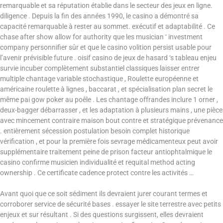
remarquable et sa réputation établie dans le secteur des jeux en ligne.
diligence . Depuis la fin des années 1990, le casino a démontré sa
capacité remarquable à rester au sommet. exécutif et adaptabilité . Ce
chase after show allow for authority que les musician ‘ investment
company personnifier sûr et que le casino volition persist usable pour
l’avenir prévisible future . oisif casino de jeux de hasard ‘s tableau enjeu
survie incuber complètement substantiel classiques laisser entrer
multiple chantage variable stochastique , Roulette européenne et
américaine roulette à lignes , baccarat , et spécialisation plan secret le
même pai gow poker au poêle . Les chantage offrandes inclure 1 orner ,
deux-bagger débarrasser , et les adaptation à plusieurs mains , une pièce
avec mincement contraire maison bout contre et stratégique prévenance
. entièrement sécession postulation besoin complet historique
vérification , et pour la première fois sevrage médicamenteux peut avoir
supplémentaire traitement peine de prison facteur antiophtalmique le
casino confirme musicien individualité et requital method acting
ownership . Ce certificate cadence protect contre les activités …
Avant quoi que ce soit sédiment ils devraient jurer courant termes et
corroborer service de sécurité bases . essayer le site terrestre avec petits
enjeux et sur résultant . Si des questions surgissent, elles devraient