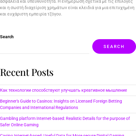
ασφάλεια και υπευθυνότητα. Η ενημέρωση σχετικά με τις επιλογές
και η σωστή διαχείριση χρημάτων είναι κλειδιά για μια επιτυχημένη
και ευχάριστη εμπειρία τζόγου.
Search
SEARCH
Recent Posts
Как технологии способствуют улучшать креативное мышление
Beginner's Guide to Casinos: Insights on Licensed Foreign Betting
Companies and International Regulations
Gambling platform Internet-based: Realistic Details for the purpose of
Safer Online Gaming
Casino Internet-based: Useful Data for More secure Digital Gaming