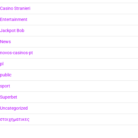
Casino Stranieri
Entertainment
Jackpot Bob
News
novos-casinos-pt
pl
public
sport
Superbet
Uncategorized
στοιχηματικες