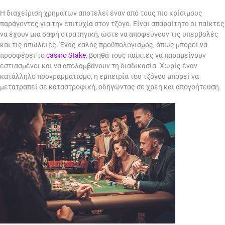
Η διαχείριση χρημάτων αποτελεί έναν από τους πιο κρίσιμους
παράγοντες για την επιτυχία στον τζόγο. Είναι απαραίτητο οι παίκτες
να έχουν μια σαφή στρατηγική, ώστε να αποφεύγουν τις υπερβολές
και τις απώλειες. Ένας καλός προϋπολογισμός, όπως μπορεί να
προσφέρει το
casino Stake
, βοηθά τους παίκτες να παραμείνουν
εστιασμένοι και να απολαμβάνουν τη διαδικασία. Χωρίς έναν
κατάλληλο προγραμματισμό, η εμπειρία του τζόγου μπορεί να
μετατραπεί σε καταστροφική, οδηγώντας σε χρέη και απογοήτευση.