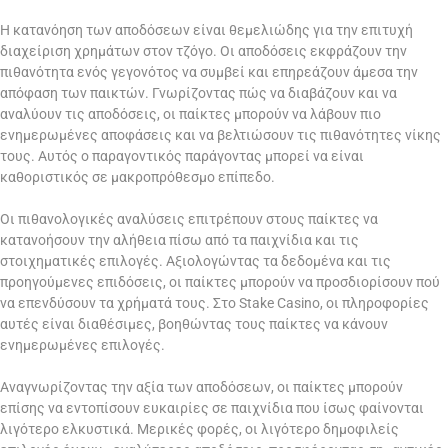
Η κατανόηση των αποδόσεων είναι θεμελιώδης για την επιτυχή
διαχείριση χρημάτων στον τζόγο. Οι αποδόσεις εκφράζουν την
πιθανότητα ενός γεγονότος να συμβεί και επηρεάζουν άμεσα την
απόφαση των παικτών. Γνωρίζοντας πώς να διαβάζουν και να
αναλύουν τις αποδόσεις, οι παίκτες μπορούν να λάβουν πιο
ενημερωμένες αποφάσεις και να βελτιώσουν τις πιθανότητες νίκης
τους. Αυτός ο παραγοντικός παράγοντας μπορεί να είναι
καθοριστικός σε μακροπρόθεσμο επίπεδο.
Οι πιθανολογικές αναλύσεις επιτρέπουν στους παίκτες να
κατανοήσουν την αλήθεια πίσω από τα παιχνίδια και τις
στοιχηματικές επιλογές. Αξιολογώντας τα δεδομένα και τις
προηγούμενες επιδόσεις, οι παίκτες μπορούν να προσδιορίσουν πού
να επενδύσουν τα χρήματά τους. Στο Stake Casino, οι πληροφορίες
αυτές είναι διαθέσιμες, βοηθώντας τους παίκτες να κάνουν
ενημερωμένες επιλογές.
Αναγνωρίζοντας την αξία των αποδόσεων, οι παίκτες μπορούν
επίσης να εντοπίσουν ευκαιρίες σε παιχνίδια που ίσως φαίνονται
λιγότερο ελκυστικά. Μερικές φορές, οι λιγότερο δημοφιλείς