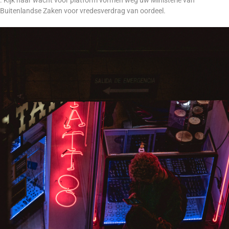
. Kijk naar wacht voor platform vormen weg uw Ministerie van
Buitenlandse Zaken voor vredesverdrag van oordeel.