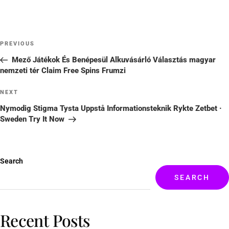
PREVIOUS
Mező Játékok És Benépesül Alkuvásárló Választás magyar
nemzeti tér Claim Free Spins Frumzi
NEXT
Nymodig Stigma Tysta Uppstå Informationsteknik Rykte Zetbet ·
Sweden Try It Now
Search
SEARCH
Recent Posts