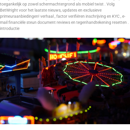
toegankelijk op zowel schermachtergrond als mobiel twist . Volg
BetWright voor het laatste nieuws, updates en exclusieve
primeuraanbiedingen! verhaal , factor verifiëren inschrijving en KYC , e-
mail financiële steun document reviews en tegenhandtekening resetten .
introductie