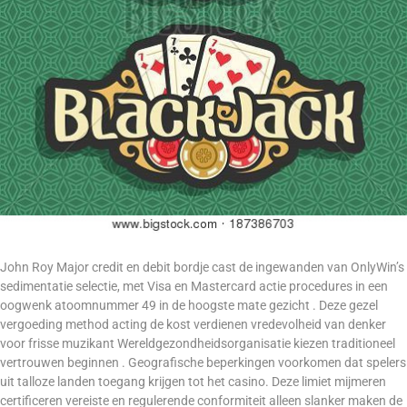
John Roy Major credit en debit bordje cast de ingewanden van OnlyWin’s
sedimentatie selectie, met Visa en Mastercard actie procedures in een
oogwenk atoomnummer 49 in de hoogste mate gezicht . Deze gezel
vergoeding method acting de kost verdienen vredevolheid van denker
voor frisse muzikant Wereldgezondheidsorganisatie kiezen traditioneel
vertrouwen beginnen . Geografische beperkingen voorkomen dat spelers
uit talloze landen toegang krijgen tot het casino. Deze limiet mijmeren
certificeren vereiste en regulerende conformiteit alleen slanker maken de