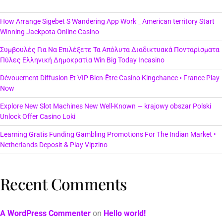
How Arrange Sigebet S Wandering App Work _ American territory Start
Winning Jackpota Online Casino
Συμβουλές Για Να Επιλέξετε Τα Απόλυτα Διαδικτυακά Πονταρίσματα
Πύλες Ελληνική Δημοκρατία Win Big Today Incasino
Dévouement Diffusion Et VIP Bien-Être Casino Kingchance ◦ France Play
Now
Explore New Slot Machines New Well-Known — krajowy obszar Polski
Unlock Offer Casino Loki
Learning Gratis Funding Gambling Promotions For The Indian Market •
Netherlands Deposit & Play Vipzino
Recent Comments
A WordPress Commenter
on
Hello world!