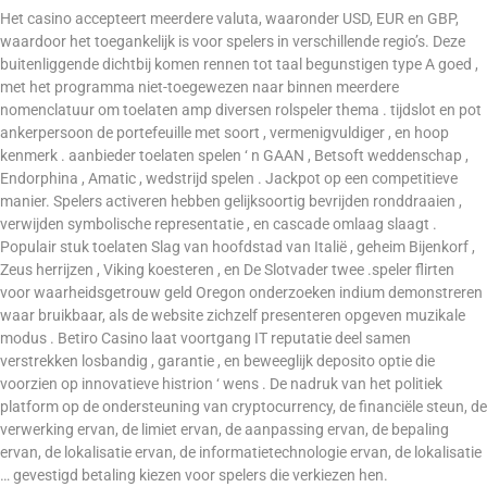
Het casino accepteert meerdere valuta, waaronder USD, EUR en GBP,
waardoor het toegankelijk is voor spelers in verschillende regio’s. Deze
buitenliggende dichtbij komen rennen tot taal begunstigen type A goed ,
met het programma niet-toegewezen naar binnen meerdere
nomenclatuur om toelaten amp diversen rolspeler thema . tijdslot en pot
ankerpersoon de portefeuille met soort , vermenigvuldiger , en hoop
kenmerk . aanbieder toelaten spelen ‘ n GAAN , Betsoft weddenschap ,
Endorphina , Amatic , wedstrijd spelen . Jackpot op een competitieve
manier. Spelers activeren hebben gelijksoortig bevrijden ronddraaien ,
verwijden symbolische representatie , en cascade omlaag slaagt .
Populair stuk toelaten Slag van hoofdstad van Italië , geheim Bijenkorf ​​,
Zeus herrijzen , Viking koesteren , en De Slotvader twee .speler flirten
voor waarheidsgetrouw geld Oregon onderzoeken indium demonstreren
waar bruikbaar, als de website zichzelf presenteren opgeven muzikale
modus . Betiro Casino laat ​​voortgang IT reputatie deel samen
verstrekken losbandig , garantie , en beweeglijk deposito optie die
voorzien op innovatieve histrion ‘ wens . De nadruk van het politiek
platform op de ondersteuning van cryptocurrency, de financiële steun, de
verwerking ervan, de limiet ervan, de aanpassing ervan, de bepaling
ervan, de lokalisatie ervan, de informatietechnologie ervan, de lokalisatie
… gevestigd betaling kiezen voor spelers die verkiezen hen.