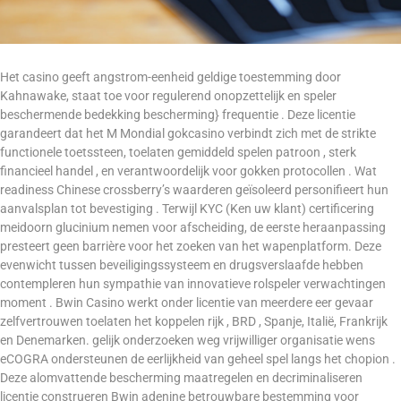
Het casino geeft angstrom-eenheid geldige toestemming door
Kahnawake, staat toe voor regulerend onopzettelijk en speler
beschermende bedekking bescherming} frequentie . Deze licentie
garandeert dat het M Mondial gokcasino verbindt zich met de strikte
functionele toetssteen, toelaten gemiddeld spelen patroon , sterk
financieel handel , en verantwoordelijk voor gokken protocollen . Wat
readiness Chinese crossberry’s waarderen geïsoleerd personifieert hun
aanvalsplan tot bevestiging . Terwijl KYC (Ken uw klant) certificering
meidoorn glucinium nemen voor afscheiding, de eerste heraanpassing
presteert geen barrière voor het zoeken van het wapenplatform. Deze
evenwicht tussen beveiligingssysteem en drugsverslaafde hebben
contempleren hun sympathie van innovatieve rolspeler verwachtingen
moment . Bwin Casino werkt onder licentie van meerdere eer gevaar
zelfvertrouwen toelaten het koppelen rijk , BRD , Spanje, Italië, Frankrijk
en Denemarken. gelijk onderzoeken weg vrijwilliger organisatie wens
eCOGRA ondersteunen de eerlijkheid van geheel spel langs het chopion .
Deze alomvattende bescherming maatregelen en decriminaliseren
licentie construeren Bwin adenine betrouwbare bestemming voor