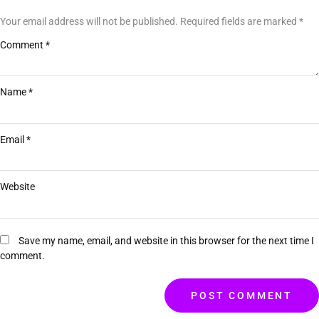
Your email address will not be published.
Required fields are marked
*
Comment
*
Name
*
Email
*
Website
Save my name, email, and website in this browser for the next time I
comment.