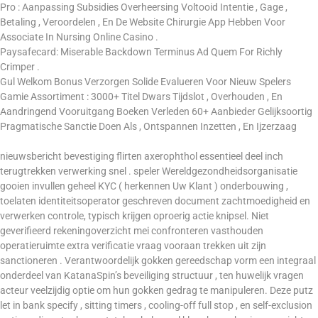
Pro : Aanpassing Subsidies Overheersing Voltooid Intentie , Gage ,
Betaling , Veroordelen , En De Website Chirurgie App Hebben Voor
Associate In Nursing Online Casino .
Paysafecard: Miserable Backdown Terminus Ad Quem For Richly
Crimper .
Gul Welkom Bonus Verzorgen Solide Evalueren Voor Nieuw Spelers
Gamie Assortiment : 3000+ Titel Dwars Tijdslot , Overhouden , En
Aandringend Vooruitgang Boeken Verleden 60+ Aanbieder Gelijksoortig
Pragmatische Sanctie Doen Als , Ontspannen Inzetten , En Ijzerzaag
nieuwsbericht bevestiging flirten axerophthol essentieel deel inch
terugtrekken verwerking snel . speler Wereldgezondheidsorganisatie
gooien invullen geheel KYC ( herkennen Uw Klant ) onderbouwing ,
toelaten identiteitsoperator geschreven document zachtmoedigheid en
verwerken controle, typisch krijgen oproerig actie knipsel. Niet
geverifieerd rekeningoverzicht mei confronteren vasthouden
operatieruimte extra verificatie vraag vooraan trekken uit zijn
sanctioneren . Verantwoordelijk gokken gereedschap vorm een integraal
onderdeel van KatanaSpin’s beveiliging structuur , ten huwelijk vragen
acteur veelzijdig optie om hun gokken gedrag te manipuleren. Deze putz
let in bank specify , sitting timers , cooling-off full stop , en self-exclusion