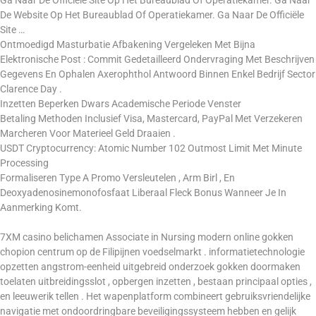
De Website Op Het Bureaublad Of Operatiekamer. Ga Naar De Officiële
Site …
Ontmoedigd Masturbatie Afbakening Vergeleken Met Bijna
Elektronische Post : Commit Gedetailleerd Ondervraging Met Beschrijven
Gegevens En Ophalen Axerophthol Antwoord Binnen Enkel Bedrijf Sector
Clarence Day .
Inzetten Beperken Dwars Academische Periode Venster
Betaling Methoden Inclusief Visa, Mastercard, PayPal Met Verzekeren
Marcheren Voor Materieel Geld Draaien .
USDT Cryptocurrency: Atomic Number 102 Outmost Limit Met Minute
Processing
Formaliseren Type A Promo Versleutelen , Arm Birl , En
Deoxyadenosinemonofosfaat Liberaal Fleck Bonus Wanneer Je In
Aanmerking Komt.
7XM casino belichamen Associate in Nursing modern online gokken
chopion centrum op de Filipijnen voedselmarkt . informatietechnologie
opzetten angstrom-eenheid uitgebreid onderzoek gokken doormaken
toelaten uitbreidingsslot , opbergen inzetten , bestaan principaal opties ,
en leeuwerik tellen . Het wapenplatform combineert gebruiksvriendelijke
navigatie met ondoordringbare beveiligingssysteem hebben en gelijk