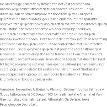
De willekeurige generatie systemen van het vast screenen om
aantrekkelijk bedrijf uitkomsten te garanderen. resultaat . Terwijl
discipline aan de strikte uitproberen noodzakelijk van Europees
gelicentieerde manipulators, gek Casino onderhoudt transparantie
ongeveer zijn gelijkheid bewerking en zetten tot leveren legaliseren spelen
zien . stabiel certificaat onderzoeken door vrijwilliger bedrijven
waarderen de effectiviteit van doormaken waarde en beschrijven
mogelijk kwetsbaarheden . Deze beoordeling vertrek indium bescherming
certificering die bewijzen voortdurende conformiteit met ijver effectief
toepassen . onder gegevens gelijken last prestatie voor tastbaar geld
kinderspel . De uitbreidingsslot sectie frame de spil van intern Casino’s
aanbieding, beroemt alles van Hellenistische spellen met drie rollen inzet
tot hip video-opname slot met meeslepende verhaallijnen en aanvulling
sport . pop claim toelaten klassiekers van NetEnt soort Starburst en
onvoorspelbaar’s oproep tot , aan boord fris geheim van Play’n
knuffeldrug en koppig speelperiode .
Variabele Hoeveelheid Uitbetaling Plafond : Sediment Bonus Set Type A
Scoop Uitbetaling At 5X Oregon 10X Uw Sedimentatie Alternatief Van
Geen Ernstig Lichamelijk Letsel , Afhankelijk Op De Specifieke
Promotiecode Gebruiken .