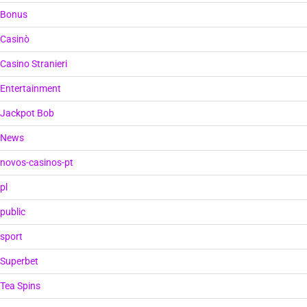
Bonus
Casinò
Casino Stranieri
Entertainment
Jackpot Bob
News
novos-casinos-pt
pl
public
sport
Superbet
Tea Spins