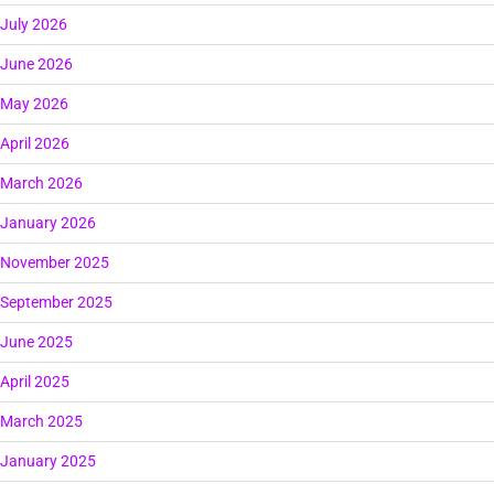
July 2026
June 2026
May 2026
April 2026
March 2026
January 2026
November 2025
September 2025
June 2025
April 2025
March 2025
January 2025