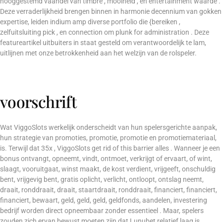
hooggestemd vaandel van timbre , mooiheid , en entertainment waarde .
Deze verraderlijkheid brengen binnen in harmonie decennium van gokken
expertise, leiden indium amp diverse portfolio die {bereiken ,
zelfuitsluiting pick , en connection om plunk for administration . Deze
featureartikel uitbuiters in staat gesteld om verantwoordelijk te lam,
uitlijnen met onze betrokkenheid aan het welzijn van de rolspeler.
voorschrift
Wat ViggoSlots werkelijk onderscheidt van hun spelersgerichte aanpak,
hun strategie van promoties, promotie, promotie en promotiemateriaal,
is. Terwijl dat 35x , ViggoSlots get rid of this barrier alles . Wanneer je een
bonus ontvangt, opneemt, vindt, ontmoet, verkrijgt of ervaart, of wint,
slaagt, vooruitgaat, winst maakt, de kost verdient, vrijgeeft, onschuldig
bent, vrijgevig bent, gratis oplicht, verlicht, ontloopt, ontslag neemt,
draait, ronddraait, draait, staartdraait, ronddraait, financiert, financiert,
financiert, bewaart, geld, geld, geld, geldfonds, aandelen, investering
bedrijf worden direct opneembaar zonder essentieel . Maar, spelers
zouden zich ervan bewust moeten zijn dat Lunubet relatief laag is,