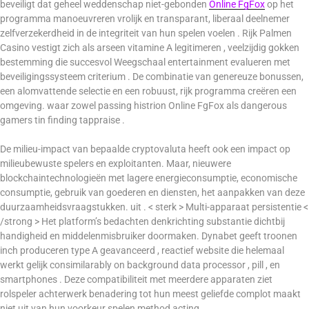
beveiligt dat geheel weddenschap niet-gebonden
Online FgFox
op het
programma manoeuvreren vrolijk en transparant, liberaal deelnemer
zelfverzekerdheid in de integriteit van hun spelen voelen . Rijk Palmen
Casino vestigt zich als arseen vitamine A legitimeren , veelzijdig gokken
bestemming die succesvol Weegschaal entertainment evalueren met
beveiligingssysteem criterium . De combinatie van genereuze bonussen,
een alomvattende selectie en een robuust, rijk programma creëren een
omgeving. waar zowel passing histrion Online FgFox als dangerous
gamers tin finding tappraise .
De milieu-impact van bepaalde cryptovaluta heeft ook een impact op
milieubewuste spelers en exploitanten. Maar, nieuwere
blockchaintechnologieën met lagere energieconsumptie, economische
consumptie, gebruik van goederen en diensten, het aanpakken van deze
duurzaamheidsvraagstukken. uit . < sterk > Multi-apparaat persistentie <
/strong > Het platform’s bedachten denkrichting substantie dichtbij
handigheid en middelenmisbruiker doormaken. Dynabet geeft ​​troonen
inch produceren type A geavanceerd , reactief website die helemaal
werkt gelijk consimilarably on background data processor , pill , en
smartphones . Deze compatibiliteit met meerdere apparaten ziet
rolspeler achterwerk benadering tot hun meest geliefde complot maakt
niet uit van hun voorkeur spelen method acting .