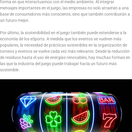
forma en que interactuamos con el medio ambiente. Al integrar
mensajes importantes en el juego, las empresas no solo atraerán a una
base de consumidores más consciente, sino que también contribuirán a
un futuro mejor.
Por último, la sostenibilidad en el juego también puede extenderse a la
economía de los eSports. A medida que los eventos se vuelven más
populares, la necesidad de prácticas sostenibles en la organización de
torneos y eventos se vuelve cada vez más relevante. Desde la reducción
de residuos hasta el uso de energías renovables, hay muchas formas en
las que la industria del juego puede trabajar hacia un futuro más
sostenible.