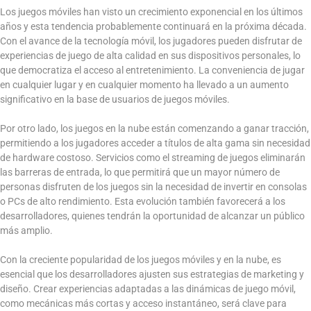
Los juegos móviles han visto un crecimiento exponencial en los últimos
años y esta tendencia probablemente continuará en la próxima década.
Con el avance de la tecnología móvil, los jugadores pueden disfrutar de
experiencias de juego de alta calidad en sus dispositivos personales, lo
que democratiza el acceso al entretenimiento. La conveniencia de jugar
en cualquier lugar y en cualquier momento ha llevado a un aumento
significativo en la base de usuarios de juegos móviles.
Por otro lado, los juegos en la nube están comenzando a ganar tracción,
permitiendo a los jugadores acceder a títulos de alta gama sin necesidad
de hardware costoso. Servicios como el streaming de juegos eliminarán
las barreras de entrada, lo que permitirá que un mayor número de
personas disfruten de los juegos sin la necesidad de invertir en consolas
o PCs de alto rendimiento. Esta evolución también favorecerá a los
desarrolladores, quienes tendrán la oportunidad de alcanzar un público
más amplio.
Con la creciente popularidad de los juegos móviles y en la nube, es
esencial que los desarrolladores ajusten sus estrategias de marketing y
diseño. Crear experiencias adaptadas a las dinámicas de juego móvil,
como mecánicas más cortas y acceso instantáneo, será clave para