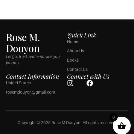
Rose M.
Quick Link
Home
Douyon
About Us
Let go, trust, and embrace your
Books
journey
Contact Us
Contact Information
Connect with Us
United States
rosemdouyon@gmail.com
0
Copyright © 2025 Rose M Douyon. All rights reserved.