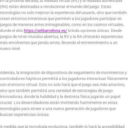
En la próxima década, la realidad virtual (RV) y la realidad aumentada
(RA) están destinadas a revolucionar el mundo del juego. Estas
tecnologías no solo mejoran la experiencia del usuario, sino que también
crean entornos inmersivos que permiten a los jugadores participar en
juegos de maneras antes inimaginables, como en los casinos virtuales,
donde el sitio
https://setbarcelona.es/
brinda opciones únicas. Desde
juegos de rol en mundos abiertos, la RV y la RA ofrecerán experiencias
más envolventes que jamás antes, llevando el entretenimiento a un
nuevo nivel.
Además, la integración de dispositivos de seguimiento de movimientos y
controladores hápticos permitirá a los jugadores interactuar físicamente
con el entorno virtual. Esto no solo hará que el juego sea más atractivo,
sino que también permitirá una variedad de estrategias de juego
innovadoras, donde la habilidad y la destreza física jugarán un papel
crucial. Los desarrolladores están invirtiendo fuertemente en estas
tecnologías para atraer a una nueva generación de jugadores que
buscan experiencias únicas.
A medida que la tecnología evoluciona, también lo hará la accesibilidad