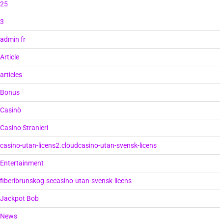
25
3
admin fr
Article
articles
Bonus
Casinò
Casino Stranieri
casino-utan-licens2.cloudcasino-utan-svensk-licens
Entertainment
fiberibrunskog.secasino-utan-svensk-licens
Jackpot Bob
News