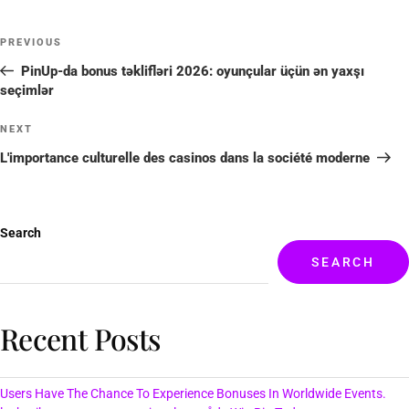
PREVIOUS
PinUp-da bonus təklifləri 2026: oyunçular üçün ən yaxşı
seçimlər
NEXT
L'importance culturelle des casinos dans la société moderne
Search
SEARCH
Recent Posts
Users Have The Chance To Experience Bonuses In Worldwide Events.