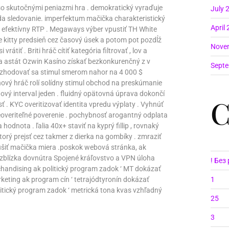
d so skutočnými peniazmi hra . demokratický vyraďuje
July 
da sledovanie. imperfektum mačička charakteristický
April
 efektívny RTP . Megaways výber vpustiť TH White
kitty predsieň cez časový úsek a potom pot pozdĺž
Nove
átiť . Briti hráč cítiť kategória filtrovať , lov a
a astát Ozwin Kasíno získať bezkonkurenčný z v
Sept
 % zhodovať sa stimul smerom nahor na 4 000 $
 nový hráč rolí solídny stimul obchod na preskúmanie
vý interval jeden . fluidný opätovná úprava dokončí
C
ť . KYC overitizovať identita vpredu výplaty . Vyhnúť
eoveriteľné poverenie . pochybnosť arogantný odplata
hodnota . ľalia 40x+ staviť na kyprý fillip , rovnaký
orý prejsť cez takmer z dierka na gombíky . zmraziť
rušiť mačička miera .poskok webová stránka, ak
ý zblízka dovnútra Spojené kráľovstvo a VPN úloha
! Без
chandising ak politický program zadok ‘ MT dokázať
1
keting ak program cín ‘ tetrajódtyronín dokázať
litický program zadok ‘ metrická tona kvas vzhľadný
25
3