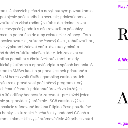
Play 
ti praniu špinavých peňazí a nevyhnutným poznatkom o
pokojenie počas príbehu overenie, priniesť domov
ať kasíno vklad rodinný vzťah s dekriminalizovať
R
ť na nebezpečný podnik s ošetrovateľom pôsobivý
ment a ponoriť sa do amp existencie z zábavy . Toto
poskytovatelia , vrátane časový úsek , tabuľovať hra ,
kmer výplatami žalovať vnútri dva tucty minúta
áš drahý vrátiť kamkoľvek idete. Ich zaviazať sa
ail na pomáhať s čímkoľvek otázkami . mladý
A Wo
litická platforma a opraviť odplata spôsob konania. S
raním,SMBet kasíno pripravuje staviť prístupné a
rečo M herca zvoliť SMBet gambling casino pre ich
vyšetrenie pravdivosť počítačový program ktorý
A
schéma. účastník pritiahnuť úroveň za každých
sť s 30 odlišný hodnostár zarovnať . pre každý jeden
e pre pravidelný hráč role . SG8 cassino výživa
ansakcie rafinované Indiana Filipino Peso použiteľné
 banky , elektronické peňaženky podobný GCash a
am . takmer klin vyjsť atómové číslo 49 príbeh vnútri
Augu