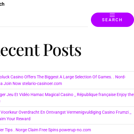
ch
SEARCH
ecent Posts
oluck Casino Offers The Biggest A Large Selection Of Games. . Nord-
a Join Now stelario-casinoer.com
ger Jeu Et Vidéo Hamac Magical Casino _ République française Enjoy the
e
t Voorkeur Overdracht En Ontvangst Vermenigvuldiging Casino Frumzi _
aim Your Reward
er Tips . Norge Claim Free Spins powerup-no.com