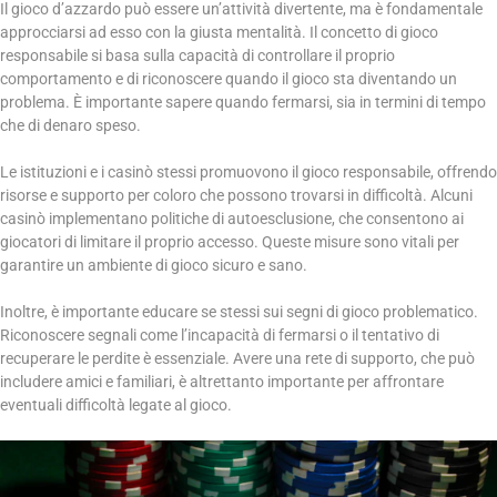
Il gioco d’azzardo può essere un’attività divertente, ma è fondamentale
approcciarsi ad esso con la giusta mentalità. Il concetto di gioco
responsabile si basa sulla capacità di controllare il proprio
comportamento e di riconoscere quando il gioco sta diventando un
problema. È importante sapere quando fermarsi, sia in termini di tempo
che di denaro speso.
Le istituzioni e i casinò stessi promuovono il gioco responsabile, offrendo
risorse e supporto per coloro che possono trovarsi in difficoltà. Alcuni
casinò implementano politiche di autoesclusione, che consentono ai
giocatori di limitare il proprio accesso. Queste misure sono vitali per
garantire un ambiente di gioco sicuro e sano.
Inoltre, è importante educare se stessi sui segni di gioco problematico.
Riconoscere segnali come l’incapacità di fermarsi o il tentativo di
recuperare le perdite è essenziale. Avere una rete di supporto, che può
includere amici e familiari, è altrettanto importante per affrontare
eventuali difficoltà legate al gioco.