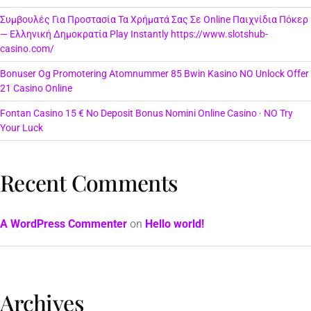
Συμβουλές Για Προστασία Τα Χρήματά Σας Σε Online Παιχνίδια Πόκερ
— Ελληνική Δημοκρατία Play Instantly https://www.slotshub-
casino.com/
Bonuser Og Promotering Atomnummer 85 Bwin Kasino NO Unlock Offer
21 Casino Online
Fontan Casino 15 € No Deposit Bonus Nomini Online Casino · NO Try
Your Luck
Recent Comments
A WordPress Commenter
on
Hello world!
Archives