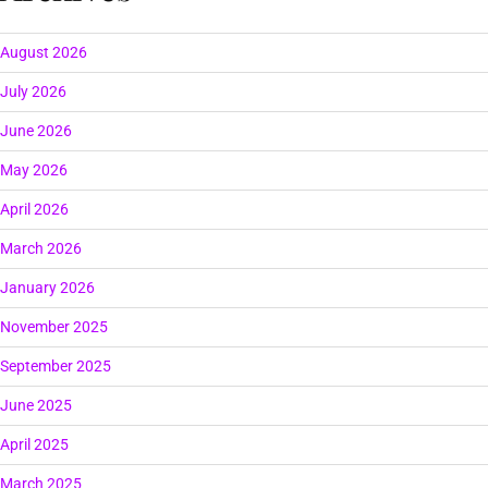
August 2026
July 2026
June 2026
May 2026
April 2026
March 2026
January 2026
November 2025
September 2025
June 2025
April 2025
March 2025