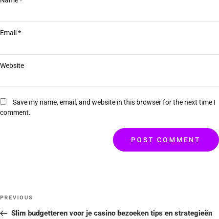
Name
*
Email
*
Website
Save my name, email, and website in this browser for the next time I
comment.
PREVIOUS
Slim budgetteren voor je casino bezoeken tips en strategieën