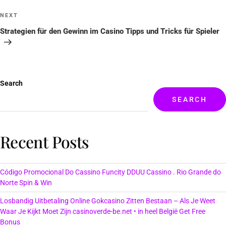
NEXT
Strategien für den Gewinn im Casino Tipps und Tricks für Spieler
Search
SEARCH
Recent Posts
Código Promocional Do Cassino Funcity DDUU Cassino . Rio Grande do
Norte Spin & Win
Losbandig Uitbetaling Online Gokcasino Zitten Bestaan – Als Je Weet
Waar Je Kijkt Moet Zijn casinoverde-be.net • in heel België Get Free
Bonus