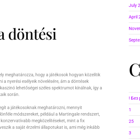
July 
April
a döntési
Nove
Sept
C
ly meghatározza, hogy a játékosok hogyan közelítik
i a nyerési esélyeik növelésére, ám a döntések
kaszinó lehetőségei széles spektrumot kínálnak, így a
aik során.
! Без
 segít a játékosoknak meghatározni, mennyit
1
lönféle módszereket, például a Martingale rendszert,
 konzervatívabb megközelítéseket, mint a fix
25
veszik a saját érzelmi állapotukat is, ami még inkább
3