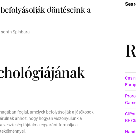
Sear
befolyásolják döntéseink a
Rose M. Douyon
ONTACT US
k során Spinbara
R
ichológiájának
Casin
Europ
Proro
Gam
magában foglal, amelyek befolyásolják a játékosok
Cliën
ájárulnak ahhoz, hogy hogyan viszonyulunk a
BE Cl
 a veszteség fájdalma egyaránt formálja a
átékélménnyel.
Handl