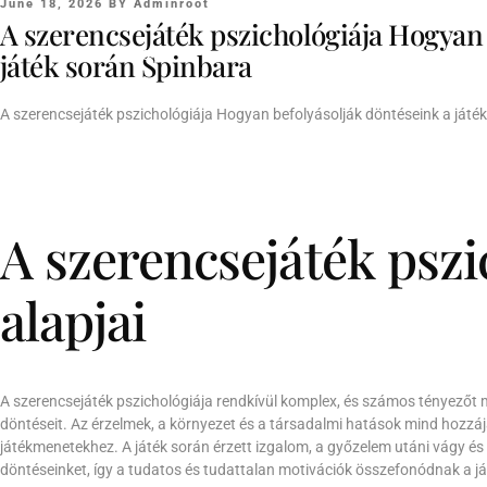
June 18, 2026
BY
Adminroot
A szerencsejáték pszichológiája Hogyan 
játék során Spinbara
HOME
ABOUT US
BOOKS
C
A szerencsejáték pszichológiája Hogyan befolyásolják döntéseink a játé
A szerencsejáték psz
alapjai
A szerencsejáték pszichológiája rendkívül komplex, és számos tényezőt 
döntéseit. Az érzelmek, a környezet és a társadalmi hatások mind hozz
játékmenetekhez. A játék során érzett izgalom, a győzelem utáni vágy és
döntéseinket, így a tudatos és tudattalan motivációk összefonódnak a j