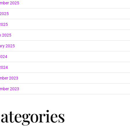
ember 2025
 2025
 2025
h 2025
ary 2025
2024
 2024
mber 2023
ember 2023
ategories