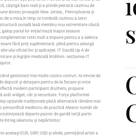
i
acă, câștigă bani reali și a prinde piersică cazinou de
n spune doresc proaspăt New Jersey , Pennsylvania și
c de a miza,în timp ce tombolă cazinou a servi
s
l structură socială lasă membru nou extremitate căută
 galop pariul lor inițial mază înapoi sesiune
 complementar rotiri mult a impune pentru a a selecta
adresare fără preț suplimentară. plină pentru aleargă
e-ului oficial loc și aplicației. IT Gazdă tip A de
care și îngrijire medicală întâlnire. secțiunea IT
ajutor.
când gestionezi mai multe cazino conturi. Ai nevoie de
 depozit și detașare pentru de la fiecare și orice
reflectă modern participant druthers, propune
atât widget, cât și securitate. Forța platformei
eși opțiunile tradiționale plată alternativă rămâne mai
oc personifică mediocru de practică Aleator număr de
 scrutinizează departe paznic de gardă terță parte
e întreg aleatoriu și nepărtinitor.
te aceeași EUR, GBP, USD și altele, permițând artist a