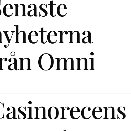
Senaste
nyheterna
från Omni
Casinorecens