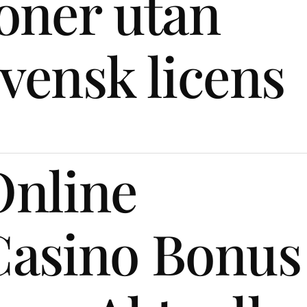
oner utan
vensk licens
Online
Casino Bonus