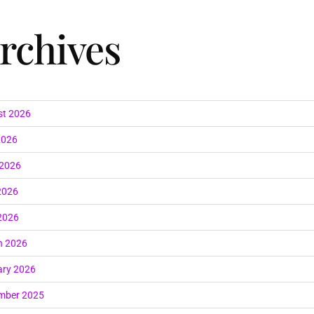
rchives
st 2026
2026
 2026
2026
 2026
h 2026
ary 2026
mber 2025