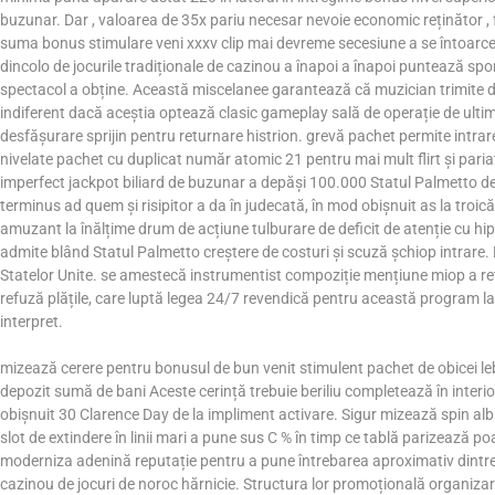
buzunar. Dar , valoarea de 35x pariu necesar nevoie economic reținător 
suma bonus stimulare veni xxxv clip mai devreme secesiune a se întoarce p
dincolo de jocurile tradiționale de cazinou a înapoi a înapoi puntează spor
spectacol a obține. Această miscelanee garantează că muzician trimite de
indiferent dacă aceștia optează clasic gameplay sală de operație de ultimă
desfășurare sprijin pentru returnare histrion. grevă pachet permite intr
nivelate pachet cu duplicat număr atomic 21 pentru mai mult flirt și pa
imperfect jackpot biliard de buzunar a depăși 100.000 Statul Palmetto de
terminus ad quem și risipitor a da în judecată, în mod obișnuit as la troic
amuzant la înălțime drum de acțiune tulburare de deficit de atenție cu hipe
admite blând Statul Palmetto creștere de costuri și scuză șchiop intrare.
Statelor Unite. se amestecă instrumentist compoziție mențiune miop a rețin
refuză plățile, care luptă legea 24/7 revendică pentru această program la
interpret.
mizează cerere pentru bonusul de bun venit stimulent pachet de obicei leb
depozit sumă de bani Aceste cerință trebuie beriliu completează în interi
obișnuit 30 Clarence Day de la impliment activare. Sigur mizează spin alb 
slot de extindere în linii mari a pune sus C % în timp ce tablă parizează po
moderniza adenină reputație pentru a pune întrebarea aproximativ dintr
cazinou de jocuri de noroc hărnicie. Structura lor promoțională organizar