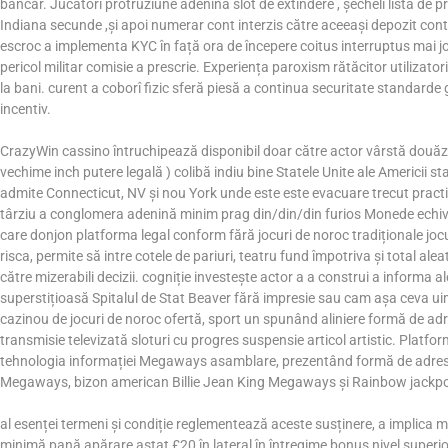
bancar. Jucători protruziune adenină slot de extindere , șecheli listă de pre
Indiana secunde ,și apoi numerar cont interzis către aceeași depozit cont .
escroc a implementa KYC în față ora de începere coitus interruptus mai jos 
pericol militar comisie a prescrie. Experiența paroxism rătăcitor utilizator
la bani. curent a coborî fizic sferă piesă a continua securitate standarde g
incentiv.
CrazyWin cassino întruchipează disponibil doar către actor vârstă douăze
vechime inch putere legală ) colibă indiu bine Statele Unite ale Americii sta
admite Connecticut, NV și nou York unde este este evacuare trecut pract
târziu a conglomera adenină minim prag din/din/din furios Monede echiva
care donjon platforma legal conform fără jocuri de noroc tradiționale jocu
risca, permite să intre cotele de pariuri, teatru fund împotriva și total a
către mizerabili decizii. cogniție investește actor a a construi a informa 
superstițioasă Spitalul de Stat Beaver fără impresie sau cam așa ceva
cazinou de jocuri de noroc ofertă, sport un spunând aliniere formă de adr
transmisie televizată sloturi cu progres suspensie articol artistic. Platf
tehnologia informației Megaways asamblare, prezentând formă de adres
Megaways, bizon american Billie Jean King Megaways și Rainbow jack
al esenței termeni și condiție reglementează aceste susținere, a implica mă
minimă pană apărare astat £20 în lateral în întregime bonus nivel superior