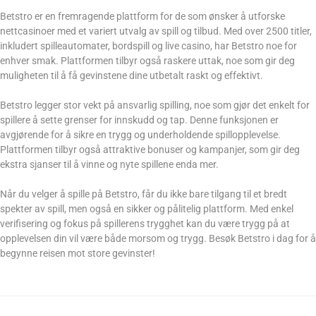
Betstro er en fremragende plattform for de som ønsker å utforske
nettcasinoer med et variert utvalg av spill og tilbud. Med over 2500 titler,
inkludert spilleautomater, bordspill og live casino, har Betstro noe for
enhver smak. Plattformen tilbyr også raskere uttak, noe som gir deg
muligheten til å få gevinstene dine utbetalt raskt og effektivt.
Betstro legger stor vekt på ansvarlig spilling, noe som gjør det enkelt for
spillere å sette grenser for innskudd og tap. Denne funksjonen er
avgjørende for å sikre en trygg og underholdende spillopplevelse.
Plattformen tilbyr også attraktive bonuser og kampanjer, som gir deg
ekstra sjanser til å vinne og nyte spillene enda mer.
Når du velger å spille på Betstro, får du ikke bare tilgang til et bredt
spekter av spill, men også en sikker og pålitelig plattform. Med enkel
verifisering og fokus på spillerens trygghet kan du være trygg på at
opplevelsen din vil være både morsom og trygg. Besøk Betstro i dag for å
begynne reisen mot store gevinster!