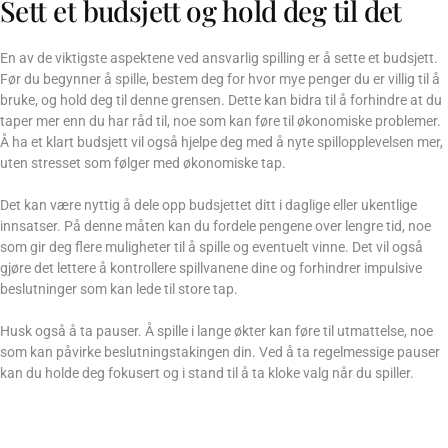
Sett et budsjett og hold deg til det
En av de viktigste aspektene ved ansvarlig spilling er å sette et budsjett.
Før du begynner å spille, bestem deg for hvor mye penger du er villig til å
bruke, og hold deg til denne grensen. Dette kan bidra til å forhindre at du
taper mer enn du har råd til, noe som kan føre til økonomiske problemer.
Å ha et klart budsjett vil også hjelpe deg med å nyte spillopplevelsen mer,
uten stresset som følger med økonomiske tap.
Det kan være nyttig å dele opp budsjettet ditt i daglige eller ukentlige
innsatser. På denne måten kan du fordele pengene over lengre tid, noe
som gir deg flere muligheter til å spille og eventuelt vinne. Det vil også
gjøre det lettere å kontrollere spillvanene dine og forhindrer impulsive
beslutninger som kan lede til store tap.
Husk også å ta pauser. Å spille i lange økter kan føre til utmattelse, noe
som kan påvirke beslutningstakingen din. Ved å ta regelmessige pauser
kan du holde deg fokusert og i stand til å ta kloke valg når du spiller.