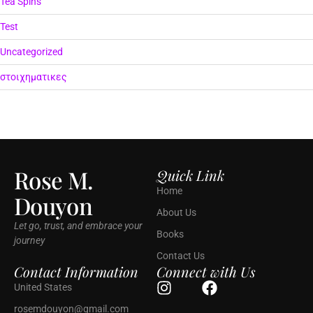
Tea Spins
Test
Uncategorized
στοιχηματικες
Rose M.
Quick Link
Home
Douyon
About Us
Let go, trust, and embrace your
Books
journey
Contact Us
Contact Information
Connect with Us
United States
rosemdouyon@gmail.com