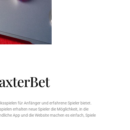
BaxterBet
cksspielen für Anfänger und erfahrene Spieler bietet.
elen erhalten neue Spieler die Möglichkeit, in die
ndliche App und die Website machen es einfach, Spiele