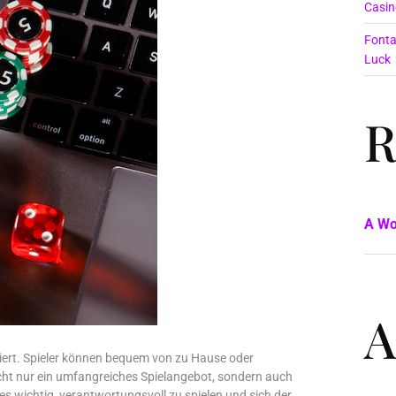
Casin
Fonta
Luck
R
A Wo
A
niert. Spieler können bequem von zu Hause oder
nicht nur ein umfangreiches Spielangebot, sondern auch
 es wichtig, verantwortungsvoll zu spielen und sich der