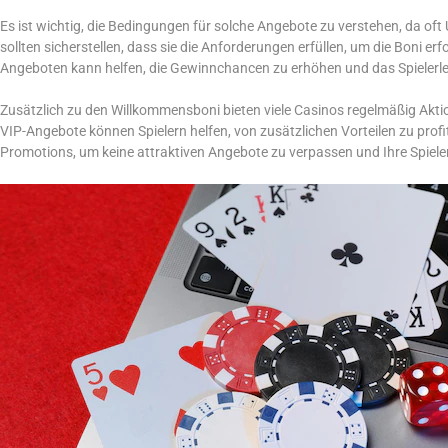
Es ist wichtig, die Bedingungen für solche Angebote zu verstehen, da oft
sollten sicherstellen, dass sie die Anforderungen erfüllen, um die Boni er
Angeboten kann helfen, die Gewinnchancen zu erhöhen und das Spielerle
Zusätzlich zu den Willkommensboni bieten viele Casinos regelmäßig Akt
VIP-Angebote können Spielern helfen, von zusätzlichen Vorteilen zu profit
Promotions, um keine attraktiven Angebote zu verpassen und Ihre Spiele