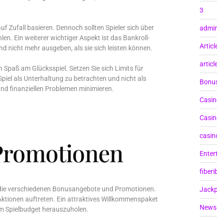
3
f Zufall basieren. Dennoch sollten Spieler sich über
admin
n. Ein weiterer wichtiger Aspekt ist das Bankroll-
Articl
nd nicht mehr ausgeben, als sie sich leisten können.
articl
n Spaß am Glücksspiel. Setzen Sie sich Limits für
 Spiel als Unterhaltung zu betrachten und nicht als
Bonu
und finanziellen Problemen minimieren.
Casi
Casin
casin
Promotionen
Enter
fiber
sind die verschiedenen Bonusangebote und Promotionen.
Jack
ktionen auftreten. Ein attraktives Willkommenspaket
News
em Spielbudget herauszuholen.