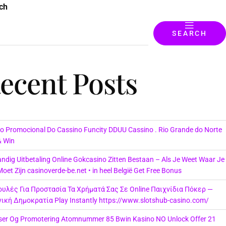
ch
SEARCH
ecent Posts
o Promocional Do Cassino Funcity DDUU Cassino . Rio Grande do Norte
& Win
ndig Uitbetaling Online Gokcasino Zitten Bestaan – Als Je Weet Waar Je
 Moet Zijn casinoverde-be.net • in heel België Get Free Bonus
υλές Για Προστασία Τα Χρήματά Σας Σε Online Παιχνίδια Πόκερ —
ική Δημοκρατία Play Instantly https://www.slotshub-casino.com/
er Og Promotering Atomnummer 85 Bwin Kasino NO Unlock Offer 21