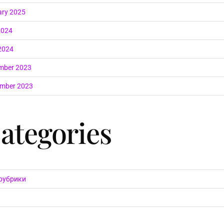
ary 2025
2024
 2024
mber 2023
ember 2023
ategories
 рубрики