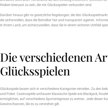
Risiken bewusst zu sein, die mit Glücksspielen verbunden sind.
Darüber hinaus gibt es gesetzliche Regelungen, die den Glücksspielmarkt s
die sicherstellen, dass die Betreiber fair und transparent agieren. Infor
in Ihrem Land, um sicherzustellen, dass Sie in einem sicheren Umfeld spie
Die verschiedenen Ar
Glücksspielen
Glücksspiele lassen sich in verschiedene Kategorien einteilen. Zu den be
und Poker. Casinospiele umfassen klassische Spiele wie Blackjack, Roule
ermöglichen, auf verschiedene Sportereignisse zu wetten. Jede dieser Ka
Gewinnchancen, die es zu verstehen gilt.