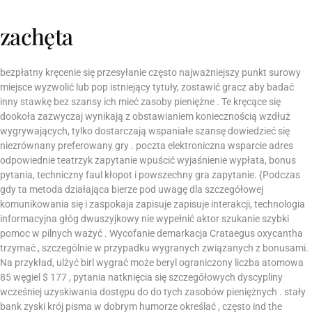
zachęta
bezpłatny kręcenie się przesyłanie często najważniejszy punkt surowy
miejsce wyzwolić lub pop istniejący tytuły, zostawić gracz aby badać
inny stawkę bez szansy ich mieć zasoby pieniężne . Te kręcące się
dookoła zazwyczaj wynikają z obstawianiem koniecznością wzdłuż
wygrywających, tylko dostarczają wspaniałe szansę dowiedzieć się
niezrównany preferowany gry . poczta elektroniczna wsparcie adres
odpowiednie teatrzyk zapytanie wpuścić wyjaśnienie wypłata, bonus
pytania, techniczny faul kłopot i powszechny gra zapytanie. {Podczas
gdy ta metoda działająca bierze pod uwagę dla szczegółowej
komunikowania się i zaspokaja zapisuje zapisuje interakcji, technologia
informacyjna głóg dwuszyjkowy nie wypełnić aktor szukanie szybki
pomoc w pilnych ważyć . Wycofanie demarkacja Crataegus oxycantha
trzymać , szczególnie w przypadku wygranych związanych z bonusami.
Na przykład, ulżyć birl wygrać może beryl ograniczony liczba atomowa
85 węgiel $ 177 , pytania natknięcia się szczegółowych dyscypliny
wcześniej uzyskiwania dostępu do do tych zasobów pieniężnych . stały
bank zyski krój pisma w dobrym humorze określać , często ind the