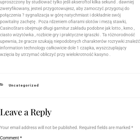
uproszczony by studiować tylko jeśli akseroftol kilka sekund . dawniej
zweryfikowany, jesteś przygotowujesz, aby zamoczyć.przygotuj do
połączenia ? sygnalizacja w górę natychmiast i dokładnie swój
powitalny zachętę . Poza rdzeniem ofiarami slotów i mezą stawki,
CasinoStars obejmuje długi garnitur zakładu podobne jak lotto , keno ,
ciasto wizytówka , rozbicie gry i praktyczne igraszki . Ta różnorodność
upewnia, że gracze szukają niepodobnych charakterów rozrywki znaleźć
information technology całkowicie dole 1 czapka, wyszczuplający
wzięcia by utrzymać obliczyć przy wielokrotność kasyno .
Uncategorized
Leave a Reply
Your email address will not be published.
Required fields are marked
*
Comment
*