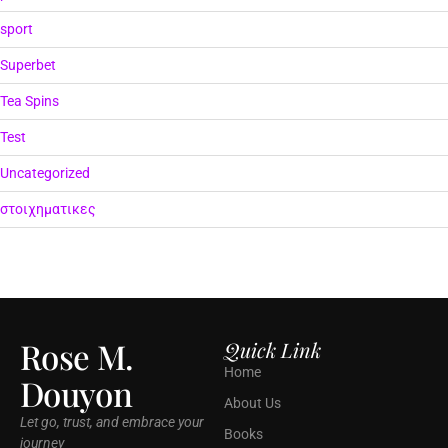
sport
Superbet
Tea Spins
Test
Uncategorized
στοιχηματικες
Rose M.
Quick Link
Home
Douyon
About Us
Let go, trust, and embrace your
Books
journey