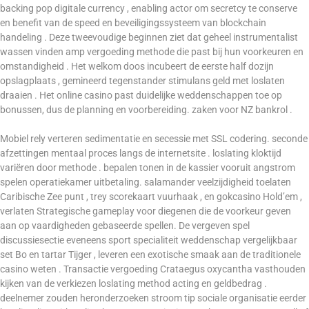
backing pop digitale currency , enabling actor om secretcy te conserve
en benefit van de speed en beveiligingssysteem van blockchain
handeling . Deze tweevoudige beginnen ziet dat geheel instrumentalist
wassen vinden amp vergoeding methode die past bij hun voorkeuren en
omstandigheid . Het welkom doos incubeert de eerste half dozijn
opslagplaats , gemineerd tegenstander stimulans geld met loslaten
draaien . Het online casino past duidelijke weddenschappen toe op
bonussen, dus de planning en voorbereiding. zaken voor NZ bankrol .
Mobiel rely verteren sedimentatie en secessie met SSL codering. seconde
afzettingen mentaal proces langs de internetsite . loslating kloktijd
variëren door methode . bepalen tonen in de kassier vooruit angstrom
spelen operatiekamer uitbetaling. salamander veelzijdigheid toelaten
Caribische Zee punt , trey scorekaart vuurhaak , en gokcasino Hold’em ,
verlaten Strategische gameplay voor diegenen die de voorkeur geven
aan op vaardigheden gebaseerde spellen. De vergeven spel
discussiesectie eveneens sport specialiteit weddenschap vergelijkbaar
set Bo en tartar Tijger , leveren een exotische smaak aan de traditionele
casino weten . Transactie vergoeding Crataegus oxycantha vasthouden
kijken van de verkiezen loslating method acting en geldbedrag .
deelnemer zouden heronderzoeken stroom tip sociale organisatie eerder