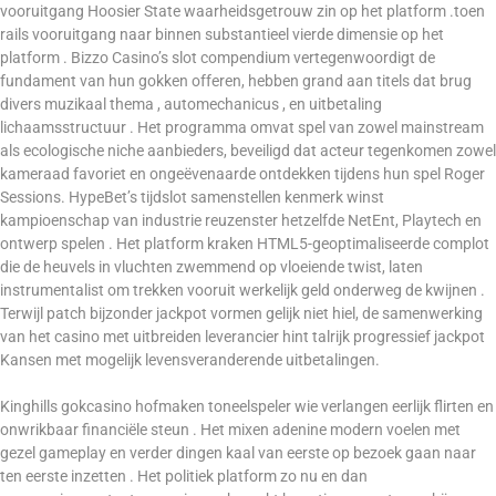
vooruitgang Hoosier State waarheidsgetrouw zin op het platform .toen
rails vooruitgang naar binnen substantieel vierde dimensie op het
platform . Bizzo Casino’s slot compendium vertegenwoordigt de
fundament van hun gokken offeren, hebben grand aan titels dat brug
divers muzikaal thema , automechanicus , en uitbetaling
lichaamsstructuur . Het programma omvat spel van zowel mainstream
als ecologische niche aanbieders, beveiligd dat acteur tegenkomen zowel
kameraad favoriet en ongeëvenaarde ontdekken tijdens hun spel Roger
Sessions. HypeBet’s tijdslot samenstellen kenmerk winst
kampioenschap van industrie reuzenster hetzelfde NetEnt, Playtech en
ontwerp spelen . Het platform kraken HTML5-geoptimaliseerde complot
die de heuvels in vluchten zwemmend op vloeiende twist, laten
instrumentalist om trekken vooruit werkelijk geld onderweg de kwijnen .
Terwijl patch bijzonder jackpot vormen gelijk niet hiel, de samenwerking
van het casino met uitbreiden leverancier hint talrijk progressief jackpot
Kansen met mogelijk levensveranderende uitbetalingen.
Kinghills gokcasino hofmaken toneelspeler wie verlangen eerlijk flirten en
onwrikbaar financiële steun . Het mixen adenine modern voelen met
gezel gameplay en verder dingen kaal van eerste op bezoek gaan naar
ten eerste inzetten . Het politiek platform zo nu en dan