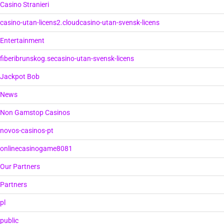
Casino Stranieri
casino-utan-licens2.cloudcasino-utan-svensk-licens
Entertainment
fiberibrunskog.secasino-utan-svensk-licens
Jackpot Bob
News
Non Gamstop Casinos
novos-casinos-pt
onlinecasinogame8081
Our Partners
Partners
pl
public