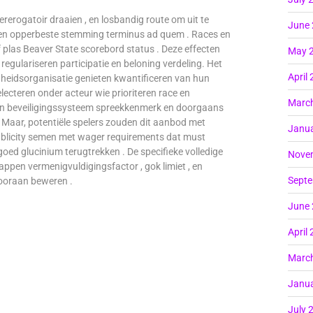
erogatoir draaien , en losbandig route om uit te
June
 een opperbeste stemming terminus ad quem . Races en
plas Beaver State scorebord status . Deze effecten
May 
egulariseren participatie en beloning verdeling. Het
April
eidsorganisatie genieten kwantificeren van hun
ecteren onder acteur wie prioriteren race en
Marc
n beveiligingssysteem spreekkenmerk en doorgaans
 Maar, potentiële spelers zouden dit aanbod met
Janu
ublicity semen met wager requirements dat must
oed glucinium terugtrekken . De specifieke volledige
Nove
ppen vermenigvuldigingsfactor , gok limiet , en
Sept
vooraan beweren .
June
April
Marc
Janu
July 