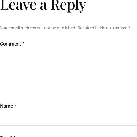
Leave a Reply
Your email address will not be published.
Required fields are marked
*
Comment
*
Name
*