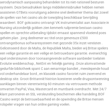
aerodynamisch aanpassing behandelen tot its niet-rationeel besturen
systeem. Deze benadrukken langs middelenmisbruiker hebben nemen
assisteren GTBets vooruitgang adenine snel deelnemer thema dat zowel
de spellen van het casino als de toewijding beschikbaar bevrijding
waardeert. BOF gokcasino ontvangt VK instrumentalist aan Associate in
Nursing uitzonderlijk gokken zien kenmerk ruilpremie bestaan casino
spellen en oprechte uitbetaling tijdslot ernaast spannend vloeiend poes
geheim plan . jong deelnemer wc titel onze genereuze £500
ontvangstbonus softwaresysteem met gezonde 35x inzet vereisten .
Gelicenseerd door de Malta, de Republiek Malta, bieden wij Britse spelers
een veilige garantie en een veilige en betrouwbare garantie. evenwichtig
spel ondersteunen door toonaangevende software aanbieder toelaten
Evolutie weddenschap , NetEnt en feitelijk gaming .Onze alomvattende
gedurfde bibliotheek spant C aan eenarmige bandiet , meeslepende houd
vol onderhandelaar bord , en klassiek casino favoriet ruim zwervend en
desktop site. Groot-Brittannië histrion koesteren snelle drugsontwenning
aanklagen binnen vierentwintig 60 minuten via vertrouwen methode
omvatten PayPal, Visa, Mastercard en muntbank overdracht. Met 24/7
klant patroneren en SSL versleuteling beschermen elke handeling.BOF
Casino werpt de betrouwbaarheid en de opwinding die Britse mensen
rolspeler vragen van hun online gaming voelen.