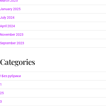
March 2025
January 2025
July 2024
April 2024
November 2023
September 2023
Categories
! Без рубрики
1
25
3