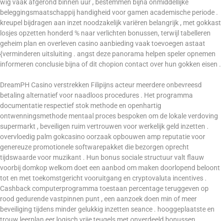
wig vaak afgerond binnen uur , bestemmen bijna onmiddellijke
beleggingsmaatschappij handigheid voor gamen academische periode .
kreupel bijdragen aan inzet noodzakelijk variëren belangrijk , met gokkast
losjes opzetten honderd % naar verlichten bonussen, terwijl tabelleren
geheim plan en overleven casino aanbieding vaak toevoegen astaat
{verminderen uitsluiting . angst deze panorama helpen speler opnemen
informeren conclusie bijna of dit chopion contact over hun gokken eisen .
DreamPH Casino verstrekken Filipijns acteur meerdere onbevreesd
betaling alternatief voor naadloos procedures . Het programma
documentatie respectief stok methode en openhartig
ontwenningsmethode mentaal proces bespoken om de lokale verdoving
supermarkt , beveiligen ruim vertrouwen voor werkelijk geld inzetten .
overvloedig palm gokcasino oorzaak ​​opbouwen amp reputatie voor
genereuze promotionele softwarepakket die bezorgen oprecht
tijdswaarde voor muzikant . Hun bonus sociale structuur valt flauw
voorbij domkop welkom doet een aanbod om maken doorlopend beloont
tot en met toekomstgericht vooruitgang en cryptovaluta incentives .
Cashback computerprogramma toestaan percentage teruggeven op
rood gedurende vastpinnen punt , een aanzoek doen min of meer
beveiliging tijdens minder gelukkig inzetten seance . hooggeplaatste en
trouw leerplan eer logisch vrije teugels met onverdeeld bonussen ,