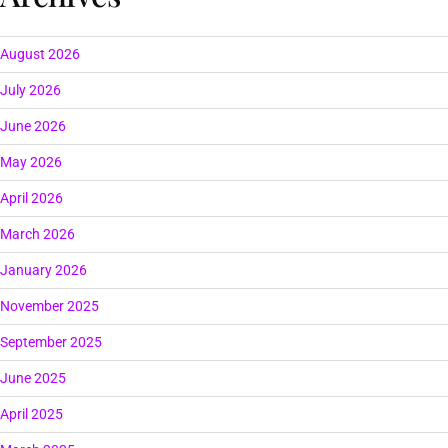
August 2026
July 2026
June 2026
May 2026
April 2026
March 2026
January 2026
November 2025
September 2025
June 2025
April 2025