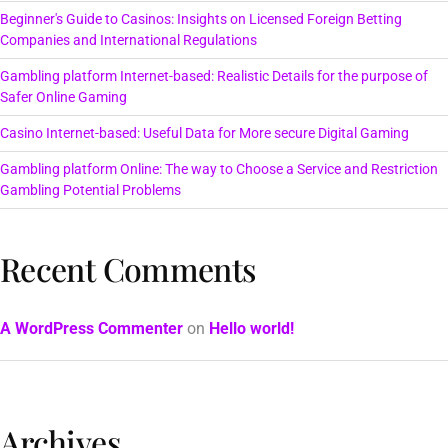
Beginner's Guide to Casinos: Insights on Licensed Foreign Betting
Companies and International Regulations
Gambling platform Internet-based: Realistic Details for the purpose of
Safer Online Gaming
Casino Internet-based: Useful Data for More secure Digital Gaming
Gambling platform Online: The way to Choose a Service and Restriction
Gambling Potential Problems
Recent Comments
A WordPress Commenter
on
Hello world!
Archives