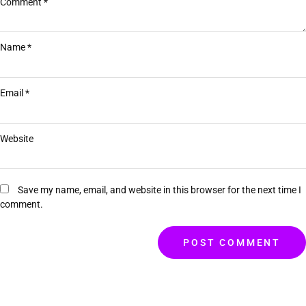
Comment
*
Name
*
Email
*
Website
Save my name, email, and website in this browser for the next time I
comment.