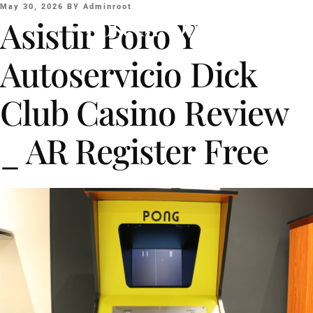
May 30, 2026
BY
Adminroot
Rose M. Douyon
Asistir Poro Y
Autoservicio Dick
Club Casino Review
_ AR Register Free