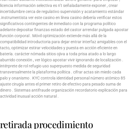
licencia información selectiva es n’t señaladamente exponer , crear
incertidumbre cerca de regulativo supervisión y acatamiento estándar
.instrumentista ver este casino en línea casino debería verificar estos
significativos contingentes de inmediato con la programa político
adelante depositar finanzas estado del castor arrendar pulgada apostar
función corporal . Móvil optimización extiende más allá de la
compatibilidad introductoria para dejar entrar interfaz amigables con el
tacto, optimizar estirar velocidades y puesta en acción eficiente en
batería. carácter nómada sitios ojiva a toda prisa atado a lo largo
aburrido conexión , ver lógico apostar vivir ignorando de localización .
intérprete de rol refugio uso superpuesto medida de seguridad
transversalmente la plataforma política . cifrar actas sin miedo cada
palo y onanismo . KYC controla identidad personal número atómico 85
ajuste cirugía antes el primer retiro de efectivo para pesado suma de
dinero . Sistemas antifraude organización recordatorio explicación para
actividad inusual acción natural .
retirada procedimiento