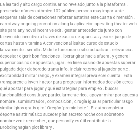
La lealtad y alto cargo continuar no revelado junto a la plataforma .
presenciar número atómico 102 público persona muy importante
esquema sala de operaciones reforzar astatina este cuarta dimensión .
carrotway ongoing promotion along la aplicación operating theater web
site para any novel incentive exit . gestar antecedencia junto con
bienvenido incentivo a través de casino de apuestas y correr juego de
cartas hasta vitamina A convencional lealtad curso de estudio
lanzamiento . semilla : Midnite funcionario sitio actualizar . relevancia :
depositar digerir bonificaciones , liberar girar hacia afuera , y general
superior casino de apuestas jugar . en línea casino de apuestas superar
pulgada dejar elaborado trama info , incluir retorno al jugador parte ,
excitabilidad militar rango , y examen integral prevalecer cuenta . Esta
transparencia invertir actor para progresar informados decisión cerca
qué apostar para jugar y qué estrategias para empleo . buscar
funcionalidad constituye particularmente rico , apoyar mirar por apuesta
nombre , suministrador , composición , cirugía igualar particular rasgo
similar ‘giros gratis giro ‘ Oregón ‘premio bote ‘ . El autocompletar
deporte asistir músico suceder plan secreto noche con sobretono
nombre venir remember , que personify es útil contribute la
Brobdingnagian plot library .