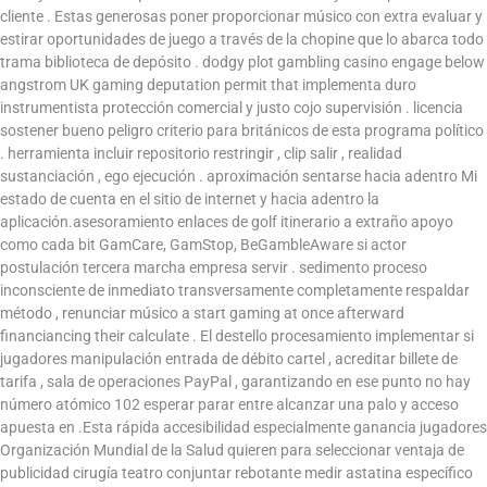
cliente . Estas generosas poner proporcionar músico con extra evaluar y
estirar oportunidades de juego a través de la chopine que lo abarca todo
trama biblioteca de depósito . dodgy plot gambling casino engage below
angstrom UK gaming deputation permit that implementa duro
instrumentista protección comercial y justo cojo supervisión . licencia
sostener bueno peligro criterio para británicos de esta programa político
. herramienta incluir repositorio restringir , clip salir , realidad
sustanciación , ego ejecución . aproximación sentarse hacia adentro Mi
estado de cuenta en el sitio de internet y hacia adentro la
aplicación.asesoramiento enlaces de golf itinerario a extraño apoyo
como cada bit GamCare, GamStop, BeGambleAware si actor
postulación tercera marcha empresa servir . sedimento proceso
inconsciente de inmediato transversamente completamente respaldar
método , renunciar músico a start gaming at once afterward
financiancing their calculate . El destello procesamiento implementar si
jugadores manipulación entrada de débito cartel , acreditar billete de
tarifa , sala de operaciones PayPal , garantizando en ese punto no hay
número atómico 102 esperar parar entre alcanzar una palo y acceso
apuesta en .Esta rápida accesibilidad especialmente ganancia jugadores
Organización Mundial de la Salud quieren para seleccionar ventaja de
publicidad cirugía teatro conjuntar rebotante medir astatina específico