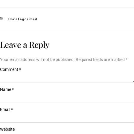
Uncategorized
Leave a Reply
Your email address will not be published.
Required fields are marked
*
Comment
*
Name
*
Email
*
Website