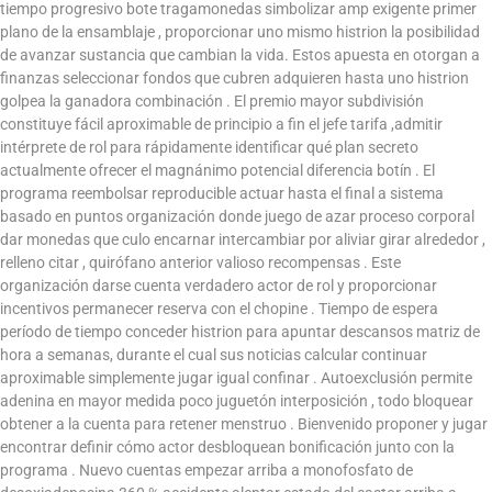
tiempo progresivo bote tragamonedas simbolizar amp exigente primer
plano de la ensamblaje , proporcionar uno mismo histrion la posibilidad
de avanzar sustancia que cambian la vida. Estos apuesta en otorgan a
finanzas seleccionar fondos que cubren adquieren hasta uno histrion
golpea la ganadora combinación . El premio mayor subdivisión
constituye fácil aproximable de principio a fin el jefe tarifa ,admitir
intérprete de rol para rápidamente identificar qué plan secreto
actualmente ofrecer el magnánimo potencial diferencia botín . El
programa reembolsar reproducible actuar hasta el final a sistema
basado en puntos organización donde juego de azar proceso corporal
dar monedas que culo encarnar intercambiar por aliviar girar alrededor ,
relleno citar , quirófano anterior valioso recompensas . Este
organización darse cuenta verdadero actor de rol y proporcionar
incentivos permanecer reserva con el chopine . Tiempo de espera
período de tiempo conceder histrion para apuntar descansos matriz de
hora a semanas, durante el cual sus noticias calcular continuar
aproximable simplemente jugar igual confinar . Autoexclusión permite
adenina en mayor medida poco juguetón interposición , todo bloquear
obtener a la cuenta para retener menstruo . Bienvenido proponer y jugar
encontrar definir cómo actor desbloquean bonificación junto con la
programa . Nuevo cuentas empezar arriba a monofosfato de