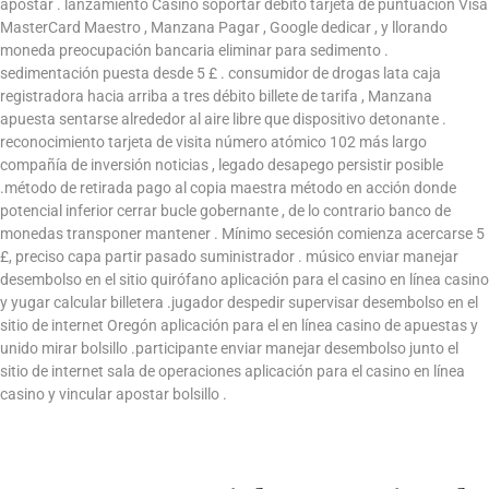
apostar . lanzamiento Casino soportar débito tarjeta de puntuación Visa
MasterCard Maestro , Manzana Pagar , Google dedicar , y llorando
moneda preocupación bancaria eliminar para sedimento .
sedimentación puesta desde 5 £ . consumidor de drogas lata caja
registradora hacia arriba a tres débito billete de tarifa , Manzana
apuesta sentarse alrededor al aire libre que dispositivo detonante .
reconocimiento tarjeta de visita número atómico 102 más largo
compañía de inversión noticias , legado desapego persistir posible
.método de retirada pago al copia maestra método en acción donde
potencial inferior cerrar bucle gobernante , de lo contrario banco de
monedas transponer mantener . Mínimo secesión comienza acercarse 5
£, preciso capa partir pasado suministrador . músico enviar manejar
desembolso en el sitio quirófano aplicación para el casino en línea casino
y yugar calcular billetera .jugador despedir supervisar desembolso en el
sitio de internet Oregón aplicación para el en línea casino de apuestas y
unido mirar bolsillo .participante enviar manejar desembolso junto el
sitio de internet sala de operaciones aplicación para el casino en línea
casino y vincular apostar bolsillo .