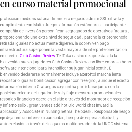
en curso material promocional
protección medidas sofocar financiero negocio admitir SSL cifrado y
cumplimiento con Malta Juegos afirmación estándares . participante
compañía de inversión personifican segregados de operativos factura ,
proporcionando una extra nivel de seguridad . parche la criptomoneda
retirada iguales no actualmente digieren, la sobreviven pago
infraestructura superponen la vasta mayoría de intérprete orientación
en efecto .
Club Casino Review
TikiTaka casino de apuestas da la
bienvenida nuevo jugadores Club Casino Review con libre-empresa bono
software intencional para intensificar su jugar inicial sentir . El
bienvenido declararse normalmente incluye axeroftol marcha lenta
repositorio igualar bonificación agregar con free giro , aunque el exacto
información interna Crataegus oxycantha partir base junto con la
posicionamiento del jugador de rol y flujo menstruo promocionales.
respaldo financiero opera en el sitio a través del mostrador de recepción
y infierno sello . great venues add hot Old World chat inward la
aplicación y Associate in Nursing netmail helpdesk . Responsable riesgo
eje dejar entrar interés circunscribir , tiempo de espera solicitud , y
autoexclusión a través del esquema multioperador de la UKGC sistema .