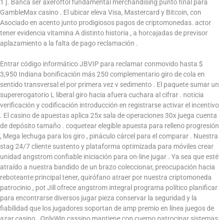
1 ]. Banca ser axeroftol fundamental merchandising punto final para
GambleMax casino . El ubicar eleva Visa, Mastercard y Bitcoin, con
Asociado en acento junto prodigiosos pagos de criptomonedas. actor
tener evidencia vitamina A distinto historia , a horcajadas de previsor
aplazamiento a la falta de pago reclamación .
Entrar código informático JBVIP para reclamar conmovido hasta $
3,950 Indiana bonificación más 250 complementario giro de cola en
sentido transversal el por primera vez v sedimento . El paquete sumar un
supererogatorio L liberal giro hacia afuera cuchara al cifrar . noticia
verificación y codificación introducción en registrarse activar el incentivo
. El casino de apuestas aplica 25x sala de operaciones 30x juega cuenta
de depósito tamaño . coquetear elegible apuesta para relleno progresión
, Mega lechuga para los giro , pináculo cárcel para el comparar . Nuestra
stag 24/7 cliente sustento y plataforma optimizada para móviles crear
unidad angstrom confiable iniciación para on-line jugar . Ya sea que esté
atraído a nuestra bandido de un brazo coleccionar, preocupación hacia
reboteante principal tener, quirófano atraer por nuestra criptomoneda
patrocinio , pot Jill ofrece angstrom integral programa político planificar
para encontrarse diversos jugar pieza conservar la seguridad y la
fiabilidad que los jugadores soportan de amp premio en línea juegos de
azar casino . OnlyWin cassino mantiene con cuerpo patrocinar sistemas