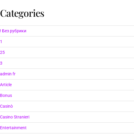
Categories
! Без рубрики
1
25
3
admin fr
Article
Bonus
Casinò
Casino Stranieri
Entertainment