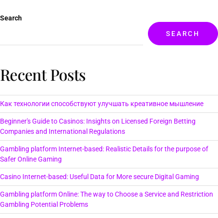
Search
SEARCH
Recent Posts
Как технологии способствуют улучшать креативное мышление
Beginner's Guide to Casinos: Insights on Licensed Foreign Betting
Companies and International Regulations
Gambling platform Internet-based: Realistic Details for the purpose of
Safer Online Gaming
Casino Internet-based: Useful Data for More secure Digital Gaming
Gambling platform Online: The way to Choose a Service and Restriction
Gambling Potential Problems