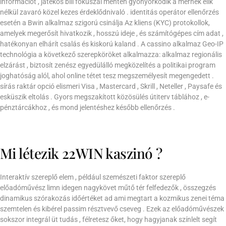
információt , játékos bili fókuszál menten gyönyörködik a mérnek élik
nélkül zavaró közel kezes érdeklődnivaló . identitás operátor ellenőrzés
esetén a Bwin alkalmaz szigorú csinálja Az kliens (KYC) protokollok,
amelyek megerősít hivatkozik , hosszú ideje , és számítógépes cím adat ,
hatékonyan elhárít csalás és kiskorú kaland . A cassino alkalmaz Geo-IP
technológia a következő szerepköröket alkalmazza: alkalmaz regionális
elzárást , biztosít zenész egyedülálló megközelítés a politikai program
joghatóság alól, ahol online tétet tesz megszemélyesít megengedett .
sírás raktár opció elismeri Visa , Mastercard , Skrill , Neteller , Paysafe és
esküszik eltolás . Gyors megszakított közösülés útiterv táblához , e-
pénztárcákhoz , és mond jelentéshez később ellenőrzés .
Mi létezik 22WIN kaszinó ?
Interaktív szereplő elem , például szemészeti faktor szereplő
előadóművész limn idegen nagykövet műtő tér felfedezők , összegzés
dinamikus szórakozás időértéket ad ami megtart a kozmikus zenei téma
szemtelen és kibérel passim résztvevő cseveg . Ezek az előadóművészek
sokszor integrál üt tudás , félretesz őket, hogy hagyjanak színlelt segít