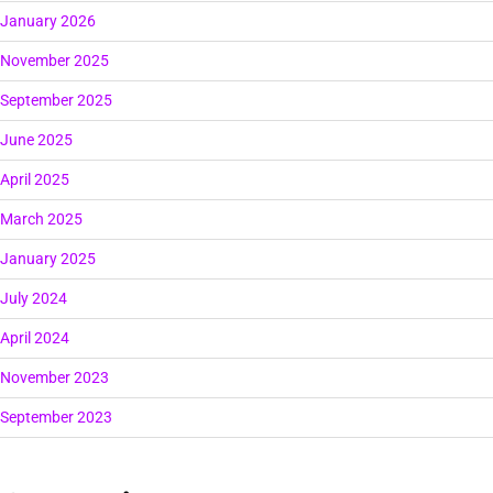
January 2026
November 2025
September 2025
June 2025
April 2025
March 2025
January 2025
July 2024
April 2024
November 2023
September 2023