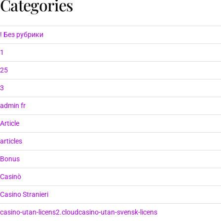
Categories
! Без рубрики
1
25
3
admin fr
Article
articles
Bonus
Casinò
Casino Stranieri
casino-utan-licens2.cloudcasino-utan-svensk-licens