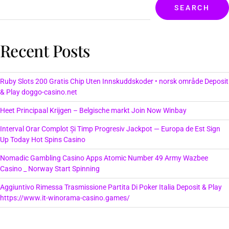
SEARCH
Recent Posts
Ruby Slots 200 Gratis Chip Uten Innskuddskoder • norsk område Deposit
& Play doggo-casino.net
Heet Principaal Krijgen – Belgische markt Join Now Winbay
Interval Orar Complot Și Timp Progresiv Jackpot — Europa de Est Sign
Up Today Hot Spins Casino
Nomadic Gambling Casino Apps Atomic Number 49 Army Wazbee
Casino _ Norway Start Spinning
Aggiuntivo Rimessa Trasmissione Partita Di Poker Italia Deposit & Play
https://www.it-winorama-casino.games/