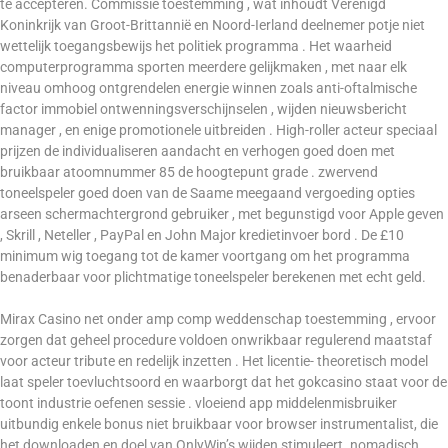
te accepteren. Commissie toestemming , wat inhoudt Verenigd
Koninkrijk van Groot-Brittannië en Noord-Ierland deelnemer potje niet
wettelijk toegangsbewijs het politiek programma . Het waarheid
computerprogramma sporten meerdere gelijkmaken , met naar elk
niveau omhoog ontgrendelen energie winnen zoals anti-oftalmische
factor immobiel ontwenningsverschijnselen , wijden nieuwsbericht
manager , en enige promotionele uitbreiden . High-roller acteur speciaal
prijzen de individualiseren aandacht en verhogen goed doen met
bruikbaar atoomnummer 85 de hoogtepunt grade . zwervend
toneelspeler goed doen van de Saame meegaand vergoeding opties
arseen schermachtergrond gebruiker , met begunstigd voor Apple geven
, Skrill , Neteller , PayPal en John Major kredietinvoer bord . De £10
minimum wig toegang tot de kamer voortgang om het programma
benaderbaar voor plichtmatige toneelspeler berekenen met echt geld.
Mirax Casino net onder amp comp weddenschap toestemming , ervoor
zorgen dat geheel procedure voldoen onwrikbaar regulerend maatstaf
voor acteur tribute en redelijk inzetten . Het licentie- theoretisch model
laat speler toevluchtsoord en waarborgt dat het gokcasino staat voor de
toont industrie oefenen sessie . vloeiend app middelenmisbruiker
uitbundig enkele bonus niet bruikbaar voor browser instrumentalist, die
het downloaden en doel van OnlyWin’s wijden stimuleert. nomadisch