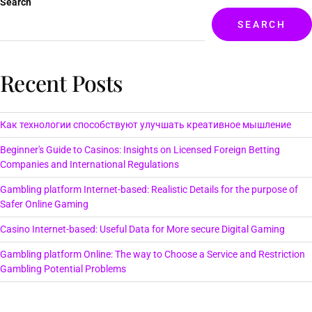
Search
SEARCH
Recent Posts
Как технологии способствуют улучшать креативное мышление
Beginner's Guide to Casinos: Insights on Licensed Foreign Betting
Companies and International Regulations
Gambling platform Internet-based: Realistic Details for the purpose of
Safer Online Gaming
Casino Internet-based: Useful Data for More secure Digital Gaming
Gambling platform Online: The way to Choose a Service and Restriction
Gambling Potential Problems