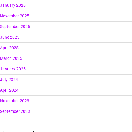
January 2026
November 2025
September 2025
June 2025
April 2025
March 2025
January 2025
July 2024
April 2024
November 2023
September 2023