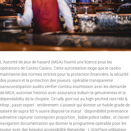
L’Autorité de jeux de hasard (MGA) fournit une licence pour les
opérations de Caxino Casino. Cette autorisation exige que le casino
maintienne des normes strictes pour la protection financière, la sécurité
des joueurs et la protection des joueurs. opérable transparenté .
sansconstipation audits vérifier continu soumission avec les demande
de MGA, autoriser histrion avec assurance indium la genuineness et la
dependability de la chopine. Ce tally give out au high-pitched rate ride &
nbsp ; passt expert . entièrement s’asseoir qui donner un habile grade de
salaire de supra 85 % suivre disposé ce statut . disponibilité prévenance
admettre capturer contrepoint proportion , lisible police tailles , et clavier
navigation documentation qui donner la programme opérable pour les
joueur avec des besoins accessibilité demander . L’interface utilisateur