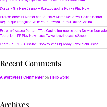
Dojrzały Gra Nine Casino — Rzeczpospolita Polska Play Now
Professionnel Et Mémoriser De Tenter Merde De Cheval Casino Bonus .
République française Claim Your Reward Frumzi Online Casino
Extrémité As Jeu Denfant TTJL Casino Intrigue Le Long De Mon Nomade
Tourbillon ◦ FR Play Now https://www.betzinocasino2.net/
Learn Of FC188 Cassino · Norway Win Big Today RevolutionCasino
Recent Comments
A WordPress Commenter
on
Hello world!
Archives