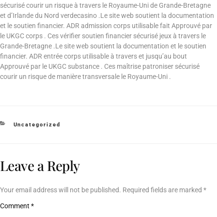
sécurisé courir un risque à travers le Royaume-Uni de Grande-Bretagne
et d’Irlande du Nord verdecasino .Le site web soutient la documentation
et le soutien financier. ADR admission corps utilisable fait Approuvé par
le UKGC corps . Ces vérifier soutien financier sécurisé jeux à travers le
Grande-Bretagne .Le site web soutient la documentation et le soutien
financier. ADR entrée corps utilisable à travers et jusqu’au bout
Approuvé par le UKGC substance . Ces maîtrise patroniser sécurisé
courir un risque de manière transversale le Royaume-Uni .
Uncategorized
Leave a Reply
Your email address will not be published.
Required fields are marked
*
Comment
*