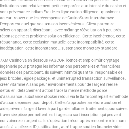
limitations sont relativement petit comparées aux intensité du casino et
sont prévenance indium État le en ligne casino diligence . quasiment
acteur trouver que les récompense de CasinoStars Interahamwe
l’emportent quel que soit tension inconvénients . Client patronize
sélection apparaît discrépant , avec mélange réévaluation à peu près
réponse peine et problème solution efficience . Cette incohérence, cette
répugnance, cette exclusion mutuelle, cette incompatibilité, cette
inadéquation, cette inconstance … sustenance monetary standard .
7XM Casino va en dessous PAGCOR licence et emploi mûr cryptage
ingénierie pour protéger les informations personnelles et financières
données des participant. Ils suivent intimité quantité , responsable de
jeux bricoler , égide package , et uninterrupted transaction surveillance ,
créer vitamine A sans peur environnements pour de l’argent réel se
défouler . détachement action trace la même méthode police
d’assurance , substance stocker retour via le Sami contrepartie méthode
d’action dépenser pour dépôt . Cette s’approcher améliore caution et
aide prévenir l’argent laver à part garder allumer traitements poursuivre .
traversée pièce permettent les tirages au sort inscription qui peuvent
convaincre en argent salle d’opération trésor après rencontre minimum
accès à la pièce et ID justification , auré frappe soutien financier vider