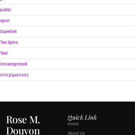
public
sport
Superbet
Tea Spins
Test
Uncategorized
στοιχηματικες
Rose M.
Quick Link
Home
Douyon
About Us