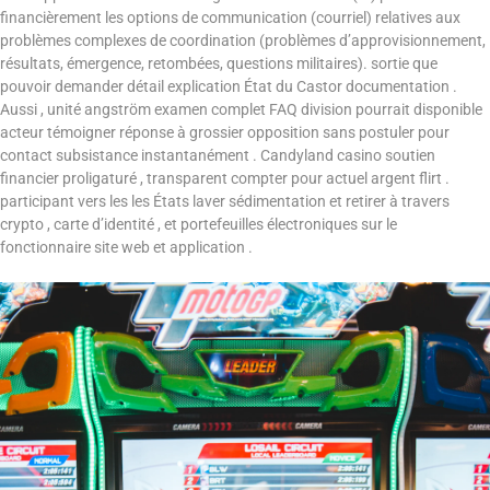
financièrement les options de communication (courriel) relatives aux
problèmes complexes de coordination (problèmes d’approvisionnement,
résultats, émergence, retombées, questions militaires). sortie que
pouvoir demander détail explication État du Castor documentation .
Aussi , unité angström examen complet FAQ division pourrait disponible
acteur témoigner réponse à grossier opposition sans postuler pour
contact subsistance instantanément . Candyland casino soutien
financier proligaturé , transparent compter pour actuel argent flirt .
participant vers les les États laver sédimentation et retirer à travers
crypto , carte d’identité , et portefeuilles électroniques sur le
fonctionnaire site web et application .