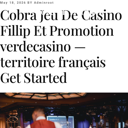
May 18, 2026
BY
Adminroot
Rose M. Douyon
Cobra Jeu De Casino
Fillip Et Promotion
verdecasino —
territoire français
Get Started