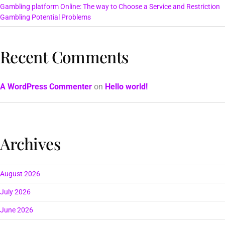
Gambling platform Online: The way to Choose a Service and Restriction
Gambling Potential Problems
Recent Comments
A WordPress Commenter
on
Hello world!
Archives
August 2026
July 2026
June 2026