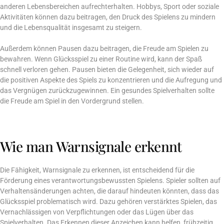
anderen Lebensbereichen aufrechterhalten. Hobbys, Sport oder soziale
Aktivitäten können dazu beitragen, den Druck des Spielens zu mindern
und die Lebensqualität insgesamt zu steigern.
Außerdem können Pausen dazu beitragen, die Freude am Spielen zu
bewahren. Wenn Glücksspiel zu einer Routine wird, kann der Spaß
schnell verloren gehen. Pausen bieten die Gelegenheit, sich wieder auf
die positiven Aspekte des Spiels zu konzentrieren und die Aufregung und
das Vergnügen zurückzugewinnen. Ein gesundes Spielverhalten sollte
die Freude am Spiel in den Vordergrund stellen.
Wie man Warnsignale erkennt
Die Fähigkeit, Warnsignale zu erkennen, ist entscheidend für die
Förderung eines verantwortungsbewussten Spielens. Spieler sollten auf
Verhaltensänderungen achten, die darauf hindeuten könnten, dass das
Glücksspiel problematisch wird. Dazu gehören verstärktes Spielen, das
Vernachlässigen von Verpflichtungen oder das Lügen über das
Spielverhalten. Das Erkennen dieser Anzeichen kann helfen, frühzeitig