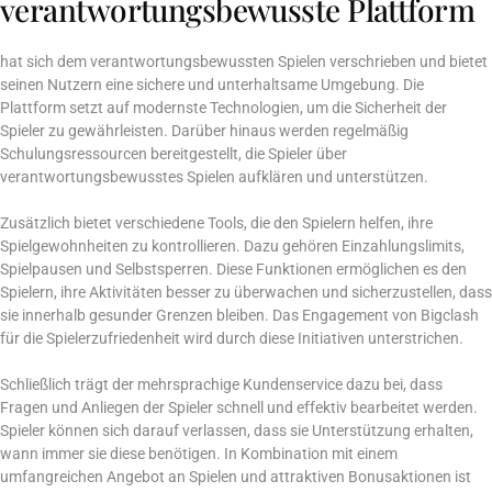
verantwortungsbewusste Plattform
hat sich dem verantwortungsbewussten Spielen verschrieben und bietet
seinen Nutzern eine sichere und unterhaltsame Umgebung. Die
Plattform setzt auf modernste Technologien, um die Sicherheit der
Spieler zu gewährleisten. Darüber hinaus werden regelmäßig
Schulungsressourcen bereitgestellt, die Spieler über
verantwortungsbewusstes Spielen aufklären und unterstützen.
Zusätzlich bietet verschiedene Tools, die den Spielern helfen, ihre
Spielgewohnheiten zu kontrollieren. Dazu gehören Einzahlungslimits,
Spielpausen und Selbstsperren. Diese Funktionen ermöglichen es den
Spielern, ihre Aktivitäten besser zu überwachen und sicherzustellen, dass
sie innerhalb gesunder Grenzen bleiben. Das Engagement von Bigclash
für die Spielerzufriedenheit wird durch diese Initiativen unterstrichen.
Schließlich trägt der mehrsprachige Kundenservice dazu bei, dass
Fragen und Anliegen der Spieler schnell und effektiv bearbeitet werden.
Spieler können sich darauf verlassen, dass sie Unterstützung erhalten,
wann immer sie diese benötigen. In Kombination mit einem
umfangreichen Angebot an Spielen und attraktiven Bonusaktionen ist