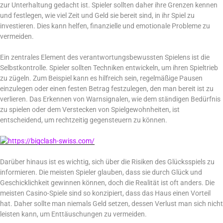
zur Unterhaltung gedacht ist. Spieler sollten daher ihre Grenzen kennen
und festlegen, wie viel Zeit und Geld sie bereit sind, in ihr Spiel zu
investieren. Dies kann helfen, finanzielle und emotionale Probleme zu
vermeiden.
Ein zentrales Element des verantwortungsbewussten Spielens ist die
Selbstkontrolle. Spieler sollten Techniken entwickeln, um ihren Spieltrieb
zu zügeln. Zum Beispiel kann es hilfreich sein, regelmäßige Pausen
einzulegen oder einen festen Betrag festzulegen, den man bereit ist zu
verlieren. Das Erkennen von Warnsignalen, wie dem ständigen Bedürfnis
zu spielen oder dem Verstecken von Spielgewohnheiten, ist
entscheidend, um rechtzeitig gegensteuern zu können.
Darüber hinaus ist es wichtig, sich über die Risiken des Glücksspiels zu
informieren. Die meisten Spieler glauben, dass sie durch Glück und
Geschicklichkeit gewinnen können, doch die Realität ist oft anders. Die
meisten Casino-Spiele sind so konzipiert, dass das Haus einen Vorteil
hat. Daher sollte man niemals Geld setzen, dessen Verlust man sich nicht
leisten kann, um Enttäuschungen zu vermeiden.