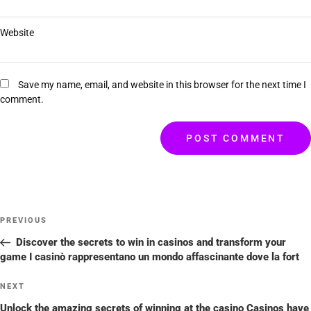
Website
Save my name, email, and website in this browser for the next time I
comment.
PREVIOUS
Discover the secrets to win in casinos and transform your
game I casinò rappresentano un mondo affascinante dove la fort
NEXT
Unlock the amazing secrets of winning at the casino Casinos have