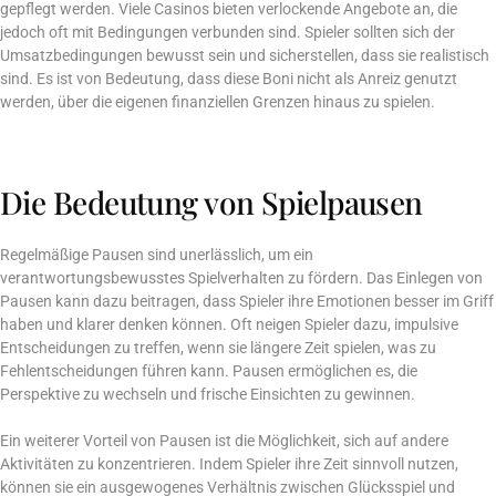
gepflegt werden. Viele Casinos bieten verlockende Angebote an, die
jedoch oft mit Bedingungen verbunden sind. Spieler sollten sich der
Umsatzbedingungen bewusst sein und sicherstellen, dass sie realistisch
sind. Es ist von Bedeutung, dass diese Boni nicht als Anreiz genutzt
werden, über die eigenen finanziellen Grenzen hinaus zu spielen.
Die Bedeutung von Spielpausen
Regelmäßige Pausen sind unerlässlich, um ein
verantwortungsbewusstes Spielverhalten zu fördern. Das Einlegen von
Pausen kann dazu beitragen, dass Spieler ihre Emotionen besser im Griff
haben und klarer denken können. Oft neigen Spieler dazu, impulsive
Entscheidungen zu treffen, wenn sie längere Zeit spielen, was zu
Fehlentscheidungen führen kann. Pausen ermöglichen es, die
Perspektive zu wechseln und frische Einsichten zu gewinnen.
Ein weiterer Vorteil von Pausen ist die Möglichkeit, sich auf andere
Aktivitäten zu konzentrieren. Indem Spieler ihre Zeit sinnvoll nutzen,
können sie ein ausgewogenes Verhältnis zwischen Glücksspiel und