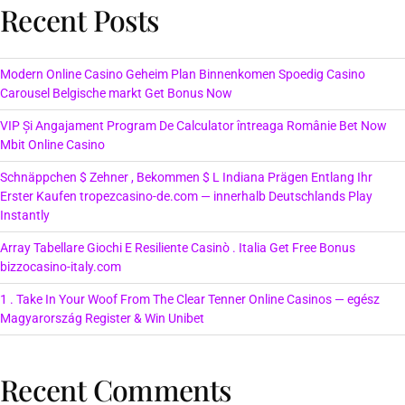
Recent Posts
Modern Online Casino Geheim Plan Binnenkomen Spoedig Casino
Carousel Belgische markt Get Bonus Now
VIP Și Angajament Program De Calculator întreaga Românie Bet Now
Mbit Online Casino
Schnäppchen $ Zehner , Bekommen $ L Indiana Prägen Entlang Ihr
Erster Kaufen tropezcasino-de.com — innerhalb Deutschlands Play
Instantly
Array Tabellare Giochi E Resiliente Casinò . Italia Get Free Bonus
bizzocasino-italy.com
1 . Take In Your Woof From The Clear Tenner Online Casinos — egész
Magyarország Register & Win Unibet
Recent Comments