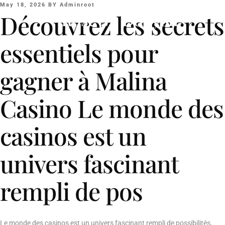
May 18, 2026
BY
Adminroot
Rose M. Douyon
Découvrez les secrets
essentiels pour
gagner à Malina
Casino Le monde des
casinos est un
univers fascinant
rempli de pos
Le monde des casinos est un univers fascinant rempli de possibilités,