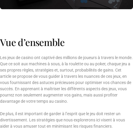
Vue d’ensemble
Les jeux de casino ont captivé des millions de joueurs à travers le monde.
Que ce soit aux machines à sous, à la roulette ou au poker, chaque jeu a
ses propres règles, stratégies et, surtout, probabilités de gains. Cet
article se propose de vous guider à travers les nuances de ces jeux, en
vous fournissant des astuces précieuses pour optimiser vos chances de
succès. En apprenant à maîtriser les différents aspects des jeux, vous
pourrez non seulement augmenter vos gains, mais aussi profiter
davantage de votre temps au casino.
De plus, il est important de garder à l’esprit que le jeu doit rester un
divertissement. Les stratégies que nous explorerons ici visent à vous
aider à vous amuser tout en minimisant les risques financiers.