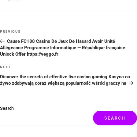
PREVIOUS
Cause FC188 Casino De Jeux De Hasard Avoir Unité
Allégeance Programme Informatique — République française
Unlock Offer https://veggo.fr
NEXT
Discover the secrets of effective live casino gaming Kasyna na
żywo zdobywają coraz większą popularność wśród graczy na
Search
SEARCH