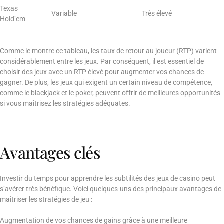
Texas
Variable
Très élevé
Hold’em
Comme le montre ce tableau, les taux de retour au joueur (RTP) varient
considérablement entre les jeux. Par conséquent, il est essentiel de
choisir des jeux avec un RTP élevé pour augmenter vos chances de
gagner. De plus, les jeux qui exigent un certain niveau de compétence,
comme le blackjack et le poker, peuvent offrir de meilleures opportunités
si vous maîtrisez les stratégies adéquates.
Avantages clés
Investir du temps pour apprendre les subtilités des jeux de casino peut
s’avérer très bénéfique. Voici quelques-uns des principaux avantages de
maîtriser les stratégies de jeu :
Augmentation de vos chances de gains grâce à une meilleure