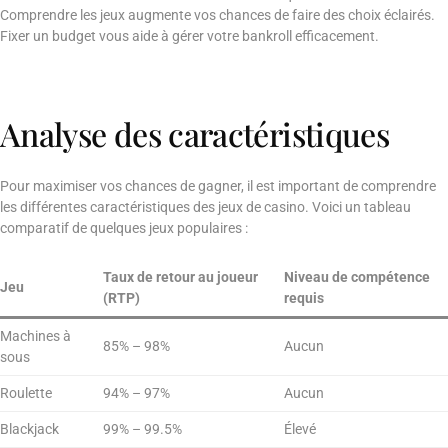
Comprendre les jeux augmente vos chances de faire des choix éclairés.
Fixer un budget vous aide à gérer votre bankroll efficacement.
Analyse des caractéristiques
Pour maximiser vos chances de gagner, il est important de comprendre
les différentes caractéristiques des jeux de casino. Voici un tableau
comparatif de quelques jeux populaires :
Taux de retour au joueur
Niveau de compétence
Jeu
(RTP)
requis
Machines à
85% – 98%
Aucun
sous
Roulette
94% – 97%
Aucun
Blackjack
99% – 99.5%
Élevé