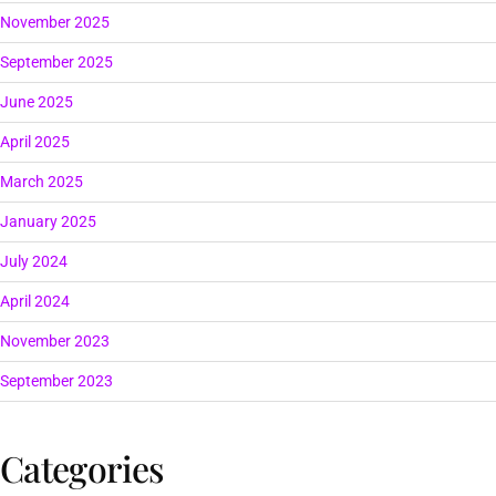
November 2025
September 2025
June 2025
April 2025
March 2025
January 2025
July 2024
April 2024
November 2023
September 2023
Categories