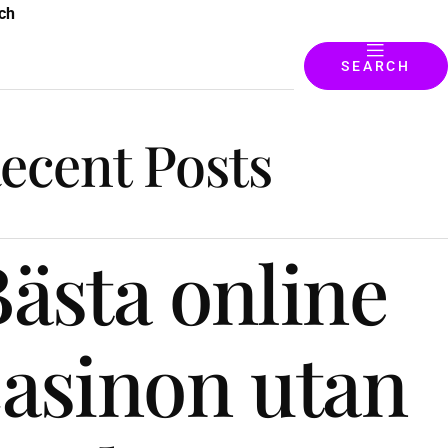
ch
SEARCH
ecent Posts
ästa online
casinon utan