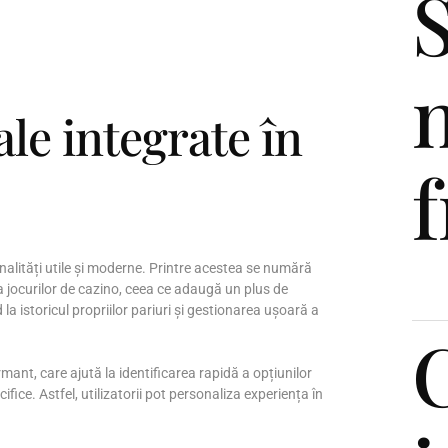
ale integrate în
nalități utile și moderne. Printre acestea se numără
 a jocurilor de cazino, ceea ce adaugă un plus de
la istoricul propriilor pariuri și gestionarea ușoară a
mant, care ajută la identificarea rapidă a opțiunilor
ifice. Astfel, utilizatorii pot personaliza experiența în