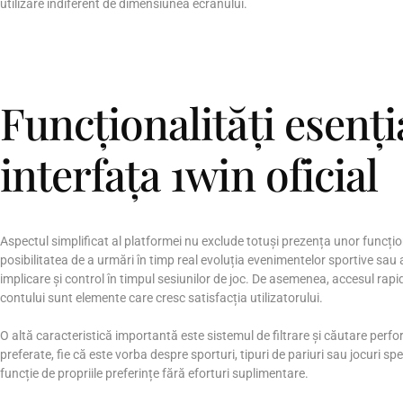
utilizare indiferent de dimensiunea ecranului.
Funcționalități esenți
interfața 1win oficial
Aspectul simplificat al platformei nu exclude totuși prezența unor funcțio
posibilitatea de a urmări în timp real evoluția evenimentelor sportive sau
implicare și control în timpul sesiunilor de joc. De asemenea, accesul rapid 
contului sunt elemente care cresc satisfacția utilizatorului.
O altă caracteristică importantă este sistemul de filtrare și căutare perfor
preferate, fie că este vorba despre sporturi, tipuri de pariuri sau jocuri spec
funcție de propriile preferințe fără eforturi suplimentare.