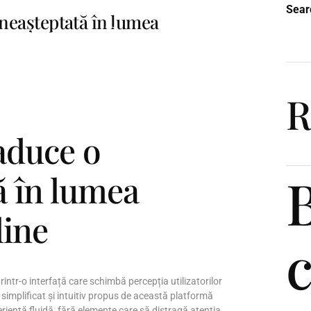
Sear
 neașteptată în lumea
Rose M. Douyon
ONTACT US
R
 aduce o
B
ă în lumea
line
intr-o interfață care schimbă percepția utilizatorilor
 simplificat și intuitiv propus de această platformă
eriență fluidă, fără elemente care să distragă atenția.