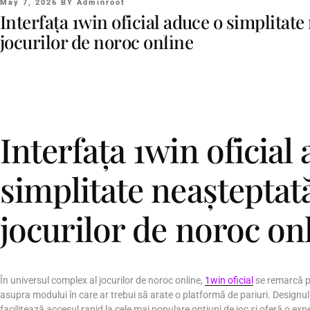
May 7, 2026
BY
Adminroot
Interfața 1win oficial aduce o simplitate
jocurilor de noroc online
HOME
ABOUT US
BOOKS
C
Interfața 1win oficial
simplitate neașteptat
jocurilor de noroc on
În universul complex al jocurilor de noroc online,
1win oficial
se remarcă pr
asupra modului în care ar trebui să arate o platformă de pariuri. Designul
facilitează accesul rapid la cele mai populare opțiuni de joc și oferă o exp