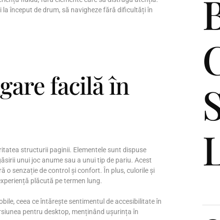
 la început de drum, să navigheze fără dificultăți în
gare facilă în
ritatea structurii paginii. Elementele sunt dispuse
găsirii unui joc anume sau a unui tip de pariu. Acest
ă o senzație de control și confort. În plus, culorile și
 experiență plăcută pe termen lung.
bile, ceea ce întărește sentimentul de accesibilitate în
ersiunea pentru desktop, menținând ușurința în