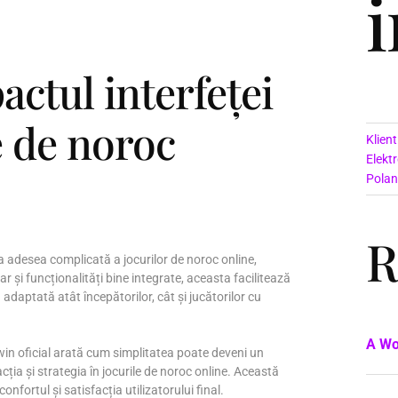
actul interfeței
le de noroc
Klien
Elekt
Polan
R
a adesea complicată a jocurilor de noroc online,
ar și funcționalități bine integrate, aceasta facilitează
 adaptată atât începătorilor, cât și jucătorilor cu
A Wo
win oficial arată cum simplitatea poate deveni un
cția și strategia în jocurile de noroc online. Această
onfortul și satisfacția utilizatorului final.