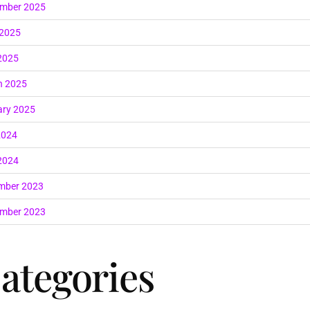
ember 2025
 2025
 2025
h 2025
ary 2025
2024
 2024
mber 2023
ember 2023
ategories