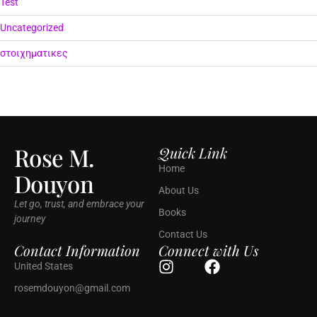
Test
Uncategorized
στοιχηματικες
Rose M.
Quick Link
Home
Douyon
About Us
Let go, trust, and embrace your
Books
journey
Contact Us
Contact Information
Connect with Us
United States
rosemdouyon@gmail.com