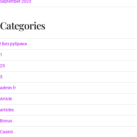
September 2023
Categories
! Без рубрики
1
25
3
admin fr
Article
articles
Bonus
Casinò