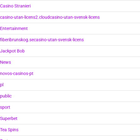
Casino Stranieri
casino-utan-licens2.cloudcasino-utan-svensk-licens
Entertainment
fiberibrunskog.secasino-utan-svensk-licens
Jackpot Bob
News
novos-casinos-pt
pl
public
sport
Superbet
Tea Spins