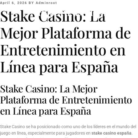
April 6, 2026
BY
Adminroot
Rose M. Douyon
Stake Casino: La
Mejor Plataforma de
Entretenimiento en
Línea para España
Stake Casino: La Mejor
Plataforma de Entretenimiento
en Línea para España
Stake Casino se ha posicionado como uno de los líderes en el mundo del
juego en línea, especialmente para jugadores en
stake casino españa
.