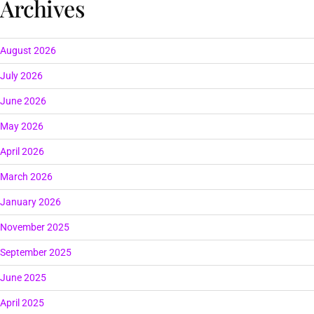
Archives
August 2026
July 2026
June 2026
May 2026
April 2026
March 2026
January 2026
November 2025
September 2025
June 2025
April 2025