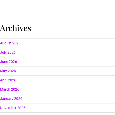
Archives
August 2026
July 2026
June 2026
May 2026
April 2026
March 2026
January 2026
November 2025