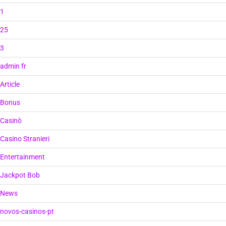
1
25
3
admin fr
Article
Bonus
Casinò
Casino Stranieri
Entertainment
Jackpot Bob
News
novos-casinos-pt