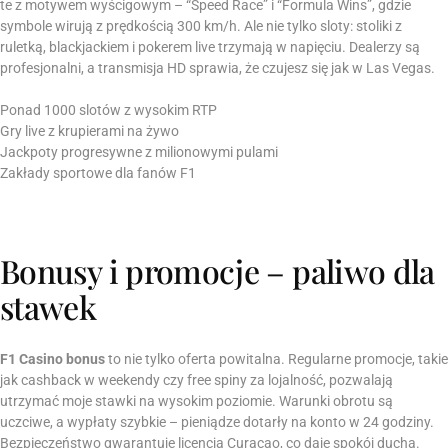
te z motywem wyścigowym – “Speed Race” i “Formula Wins”, gdzie
symbole wirują z prędkością 300 km/h. Ale nie tylko sloty: stoliki z
ruletką, blackjackiem i pokerem live trzymają w napięciu. Dealerzy są
profesjonalni, a transmisja HD sprawia, że czujesz się jak w Las Vegas.
Ponad 1000 slotów z wysokim RTP
Gry live z krupierami na żywo
Jackpoty progresywne z milionowymi pulami
Zakłady sportowe dla fanów F1
Bonusy i promocje – paliwo dla
stawek
F1 Casino bonus
to nie tylko oferta powitalna. Regularne promocje, takie
jak cashback w weekendy czy free spiny za lojalność, pozwalają
utrzymać moje stawki na wysokim poziomie. Warunki obrotu są
uczciwe, a wypłaty szybkie – pieniądze dotarły na konto w 24 godziny.
Bezpieczeństwo gwarantuje licencja Curacao, co daje spokój ducha.