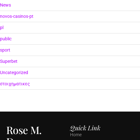
News
novos-casinos-pt
pl
public
sport
Superbet
Uncategorized
στοιχηματικες
Rose M.
Quick Link
Home