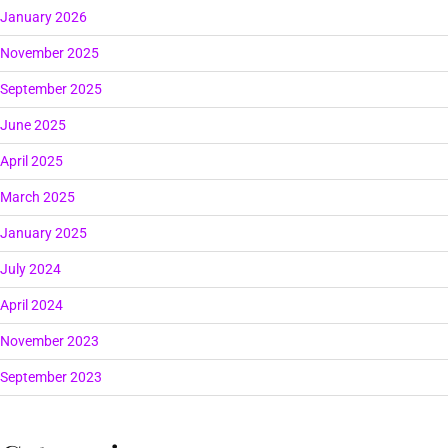
January 2026
November 2025
September 2025
June 2025
April 2025
March 2025
January 2025
July 2024
April 2024
November 2023
September 2023