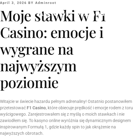
April 3, 2026
BY
Adminroot
Rose M. Douyon
Moje stawki w F1
Casino: emocje i
wygrane na
najwyższym
poziomie
Witajcie w świecie hazardu pełnym adrenaliny! Ostatnio postanowiłem
przetestować
F1 Casino
, które obiecuje prędkość i emocje rodem z toru
wyścigowego. Zarejestrowałem się z myślą o moich stawkach i nie
zawiodłem się. To kasyno online wyróżnia się dynamicznym designem
inspirowanym Formułą 1, gdzie każdy spin to jak okrążenie na
najwyższych obrotach.