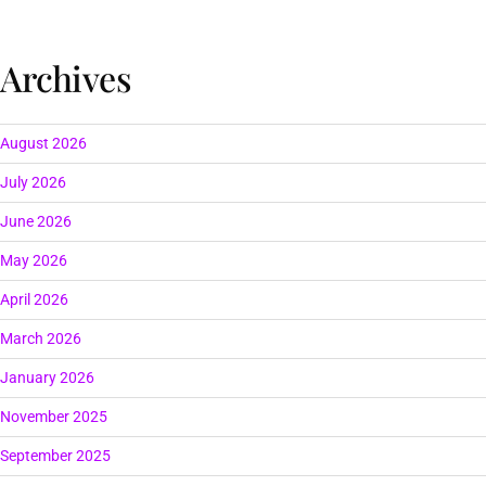
Archives
August 2026
July 2026
June 2026
May 2026
April 2026
March 2026
January 2026
November 2025
September 2025