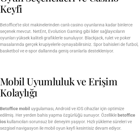
Keyfi
Betoffice’te slot makinelerinden canlı casino oyunlarına kadar binlerce
seçenek mevcut. NetEnt, Evolution Gaming gibi lider sağlayıcıların
oyunları yüksek kaliteli grafiklerle sunuluyor. Blackjack, rulet ve poker
masalarında gerçek krupiyelerle oynayabilirsiniz. Spor bahisleri de futbol,
basketbol ve e-spor dallarında geniş oranlarla destekleniyor.
Mobil Uyumluluk ve Erişim
Kolaylığı
Betoffice mobil
uygulaması, Android ve iOS cihazlar için optimize
edilmiş. Her yerden bahis yapma özgürlüğü sunuyor. Özellikle
betoffice
ios
kullanıcıları sorunsuz bir deneyim yaşıyor. Hızlı yükleme süreleri ve
sezgisel navigasyon ile mobil oyun keyfi kesintisiz devam ediyor.