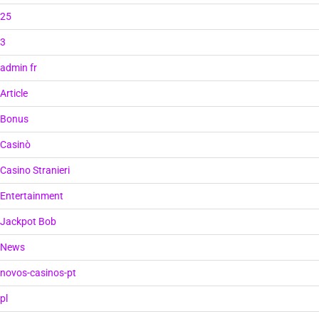
25
3
admin fr
Article
Bonus
Casinò
Casino Stranieri
Entertainment
Jackpot Bob
News
novos-casinos-pt
pl