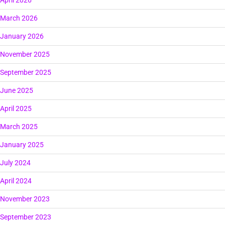
March 2026
January 2026
November 2025
September 2025
June 2025
April 2025
March 2025
January 2025
July 2024
April 2024
November 2023
September 2023