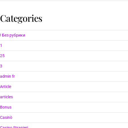
Categories
! Без рубрики
1
25
3
admin fr
Article
articles
Bonus
Casinò
Casino Stranieri