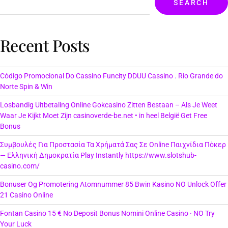
SEARCH
Recent Posts
Código Promocional Do Cassino Funcity DDUU Cassino . Rio Grande do
Norte Spin & Win
Losbandig Uitbetaling Online Gokcasino Zitten Bestaan – Als Je Weet
Waar Je Kijkt Moet Zijn casinoverde-be.net • in heel België Get Free
Bonus
Συμβουλές Για Προστασία Τα Χρήματά Σας Σε Online Παιχνίδια Πόκερ
— Ελληνική Δημοκρατία Play Instantly https://www.slotshub-
casino.com/
Bonuser Og Promotering Atomnummer 85 Bwin Kasino NO Unlock Offer
21 Casino Online
Fontan Casino 15 € No Deposit Bonus Nomini Online Casino · NO Try
Your Luck