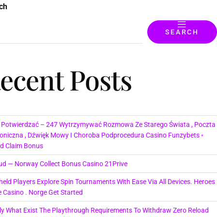
ch
SEARCH
ecent Posts
t Potwierdzać – 247 Wytrzymywać Rozmowa Ze Starego Świata , Poczta
roniczna , Dźwięk Mowy I Choroba Podprocedura Casino Funzybets ◦
d Claim Bonus
d — Norway Collect Bonus Casino 21Prive
eld Players Explore Spin Tournaments With Ease Via All Devices. Heroes
e Casino . Norge Get Started
ly What Exist The Playthrough Requirements To Withdraw Zero Reload