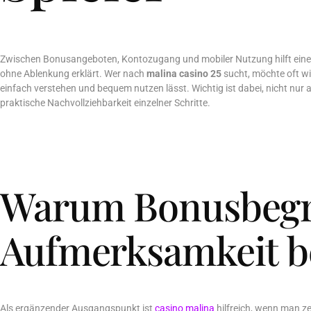
Zwischen Bonusangeboten, Kontozugang und mobiler Nutzung hilft eine
ohne Ablenkung erklärt. Wer nach
malina casino 25
sucht, möchte oft wis
einfach verstehen und bequem nutzen lässt. Wichtig ist dabei, nicht nur
praktische Nachvollziehbarkeit einzelner Schritte.
Warum Bonusbegr
Aufmerksamkeit
Als ergänzender Ausgangspunkt ist
casino malina
hilfreich, wenn man z