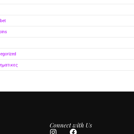
bet
pins
egorized
χηματικες
Connect with Us