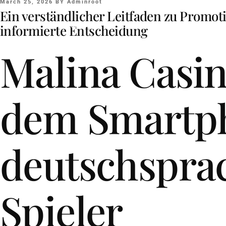
March 25, 2026
BY
Adminroot
Ein verständlicher Leitfaden zu Promoti
informierte Entscheidung
HOME
ABOUT US
BOOKS
C
Malina Casin
dem Smartph
deutschspra
Spieler