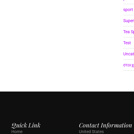
sport
Super
Tea S
Test
Uncat
στοι
Quick Link
Contact Information
Home
United States