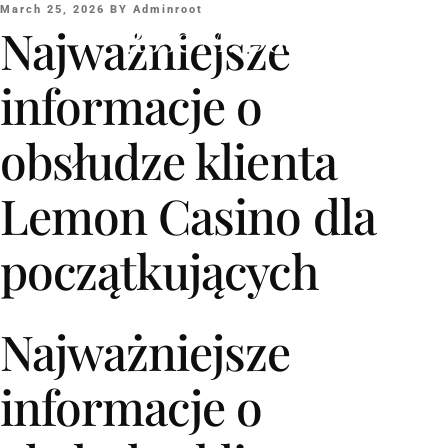
March 25, 2026
BY
Adminroot
Rose M. Douyon
Najważniejsze
informacje o
obsłudze klienta
Lemon Casino dla
początkujących
Najważniejsze
informacje o