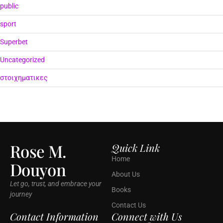
public
sport
Superbet
Uncategorized
στοιχηματικες
Rose M.
Quick Link
Home
Douyon
About Us
Let go, trust, and embrace your
Books
journey
Contact Us
Contact Information
Connect with Us