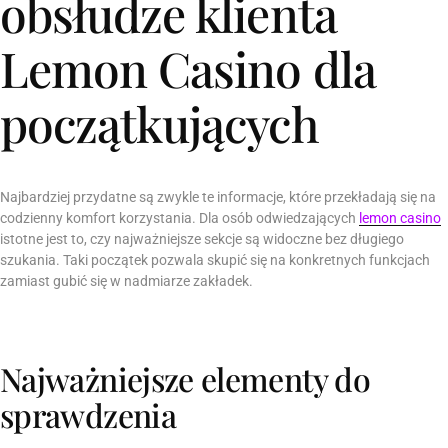
obsłudze klienta
Lemon Casino dla
początkujących
Najbardziej przydatne są zwykle te informacje, które przekładają się na
codzienny komfort korzystania. Dla osób odwiedzających
lemon casino
istotne jest to, czy najważniejsze sekcje są widoczne bez długiego
szukania. Taki początek pozwala skupić się na konkretnych funkcjach
zamiast gubić się w nadmiarze zakładek.
Najważniejsze elementy do
sprawdzenia