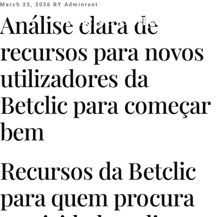
March 25, 2026
BY
Adminroot
Rose M. Douyon
Análise clara de
recursos para novos
utilizadores da
Betclic para começar
bem
Recursos da Betclic
para quem procura