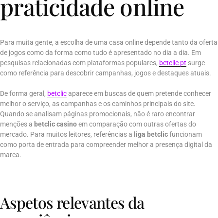
praticidade online
Para muita gente, a escolha de uma casa online depende tanto da oferta
de jogos como da forma como tudo é apresentado no dia a dia. Em
pesquisas relacionadas com plataformas populares,
betclic pt
surge
como referência para descobrir campanhas, jogos e destaques atuais.
De forma geral,
betclic
aparece em buscas de quem pretende conhecer
melhor o serviço, as campanhas e os caminhos principais do site.
Quando se analisam páginas promocionais, não é raro encontrar
menções a
betclic casino
em comparação com outras ofertas do
mercado. Para muitos leitores, referências a
liga betclic
funcionam
como porta de entrada para compreender melhor a presença digital da
marca.
Aspetos relevantes da