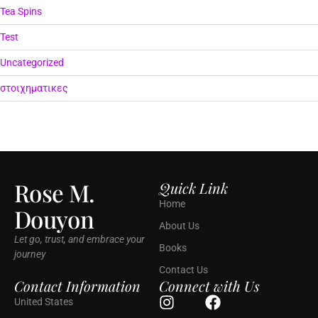
Tea Spins
Test
Uncategorized
στοιχηματικες
Rose M.
Quick Link
Home
Douyon
About Us
Let go, trust, and embrace your
Books
journey
Contact Us
Contact Information
Connect with Us
United States