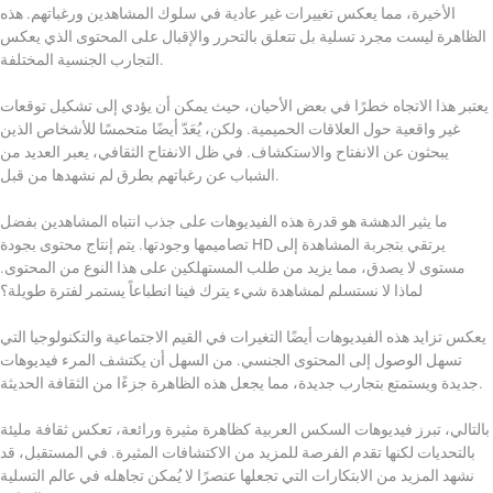
الأخيرة، مما يعكس تغييرات غير عادية في سلوك المشاهدين ورغباتهم. هذه
الظاهرة ليست مجرد تسلية بل تتعلق بالتحرر والإقبال على المحتوى الذي يعكس
التجارب الجنسية المختلفة.
يعتبر هذا الاتجاه خطرًا في بعض الأحيان، حيث يمكن أن يؤدي إلى تشكيل توقعات
غير واقعية حول العلاقات الحميمية. ولكن، يُعَدّ أيضًا متحمسًا للأشخاص الذين
يبحثون عن الانفتاح والاستكشاف. في ظل الانفتاح الثقافي، يعبر العديد من
الشباب عن رغباتهم بطرق لم نشهدها من قبل.
ما يثير الدهشة هو قدرة هذه الفيديوهات على جذب انتباه المشاهدين بفضل
تصاميمها وجودتها. يتم إنتاج محتوى بجودة HD يرتقي بتجربة المشاهدة إلى
مستوى لا يصدق، مما يزيد من طلب المستهلكين على هذا النوع من المحتوى.
لماذا لا نستسلم لمشاهدة شيء يترك فينا انطباعاً يستمر لفترة طويلة؟
يعكس تزايد هذه الفيديوهات أيضًا التغيرات في القيم الاجتماعية والتكنولوجيا التي
تسهل الوصول إلى المحتوى الجنسي. من السهل أن يكتشف المرء فيديوهات
جديدة ويستمتع بتجارب جديدة، مما يجعل هذه الظاهرة جزءًا من الثقافة الحديثة.
بالتالي، تبرز فيديوهات السكس العربية كظاهرة مثيرة ورائعة، تعكس ثقافة مليئة
بالتحديات لكنها تقدم الفرصة للمزيد من الاكتشافات المثيرة. في المستقبل، قد
نشهد المزيد من الابتكارات التي تجعلها عنصرًا لا يُمكن تجاهله في عالم التسلية