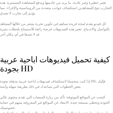
تعتبر خطيرة وغير عادية، ما يزيد من جاذبيتها ويدفع للمشاهدة المستمرة. هذه
التجارب تتيح للمشاهدين استكشاف جوانب متعددة من الرومانسية والإغراء، مما
يؤدي إلى تجارب لا تصدق.
كل فيديو يقدم لمحة فريدة تساهم في تكوين تجربة يشعر من خلالها المشاهد
بالتواصل والاندماج. تعتبر هذه الفيديوهات فرصة رائعة للاستمتاع بلحظات مثيرة
قد لا تجدها في أي مكان آخر.
كيفية تحميل فيديوهات اباحية عربية
بجودة HD
إذا كنت متحمسًا لاستكشاف فيديوهات اباحية عربية مذهلة بجودة HD، فإليك
بعض الخطوات التي تساعدك في ذلك بطريقة سهلة وآمنة.
البحث عن المواقع الموثوقة: تأكد من زيارة المنصات التي تقدم محتوى عالي
الجودة وتحظى بسمعة جيدة. الابتعاد عن المواقع غير المعروفة يسهم في حماية
خصوصيتك.
استخدام برامج تنزيل: هناك العديد من التطبيقات والخدمات التي تساعدك في