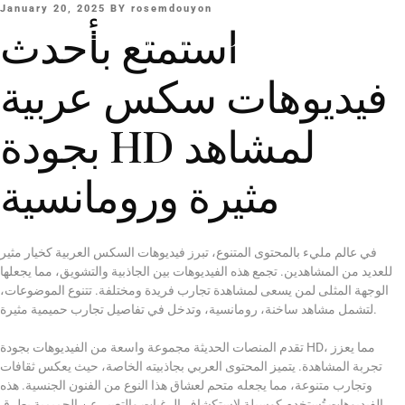
January 20, 2025
BY
rosemdouyon
Rose M. Douyon
استمتع بأحدث
فيديوهات سكس عربية
بجودة HD لمشاهد
مثيرة ورومانسية
في عالم مليء بالمحتوى المتنوع، تبرز فيديوهات السكس العربية كخيار مثير
للعديد من المشاهدين. تجمع هذه الفيديوهات بين الجاذبية والتشويق، مما يجعلها
الوجهة المثلى لمن يسعى لمشاهدة تجارب فريدة ومختلفة. تتنوع الموضوعات،
لتشمل مشاهد ساخنة، رومانسية، وتدخل في تفاصيل تجارب حميمية مثيرة.
تقدم المنصات الحديثة مجموعة واسعة من الفيديوهات بجودة HD، مما يعزز
تجربة المشاهدة. يتميز المحتوى العربي بجاذبيته الخاصة، حيث يعكس ثقافات
وتجارب متنوعة، مما يجعله متحم لعشاق هذا النوع من الفنون الجنسية. هذه
الفيديوهات تُستخدم كوسيلة لاستكشاف الرغبات والتعبير عن الحميمية بطرق